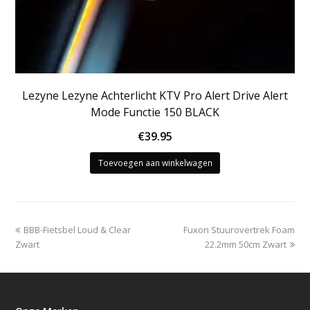
Lezyne Lezyne Achterlicht KTV Pro Alert Drive Alert
Mode Functie 150 BLACK
€
39.95
Toevoegen aan winkelwagen
previous
next
BBB-Fietsbel Loud & Clear
Fuxon Stuurovertrek Foam
post:
post:
Zwart
22.2mm 50cm Zwart