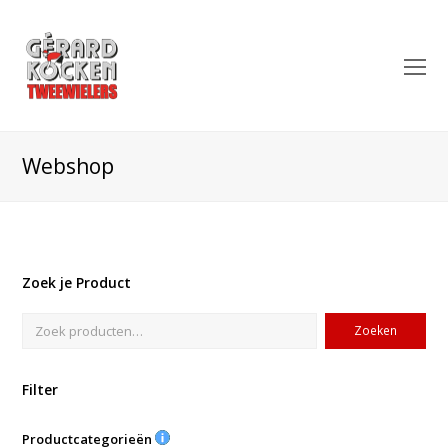
O
Mo
M
Webshop
Zoek je Product
Zoeken
Filter
Productcategorieën