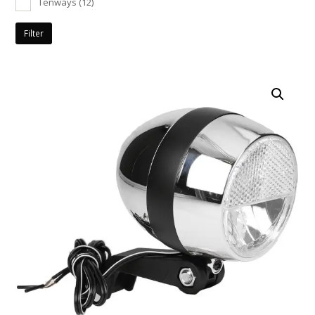
Tenways
(12)
Filter