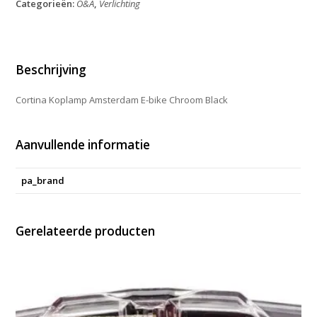
Categorieën:
O&A
,
Verlichting
bike
Chroom
Black
aantal
Beschrijving
Cortina Koplamp Amsterdam E-bike Chroom Black
Aanvullende informatie
pa_brand
Gerelateerde producten