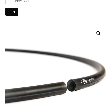
Tenways
(12)
Filter