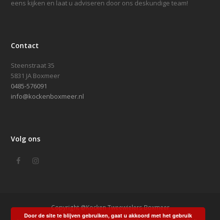
eens kijken en laat u adviseren door ons deskundige team!
Contact
Steenstraat 35
5831 JA Boxmeer
0485-576091
info@kockenboxmeer.nl
Volg ons
Facebook
Instagram
Copyright @Kocken Tweewielers Boxmeer
Door de site te blijven gebruiken, gaat u akkoord met het gebruik