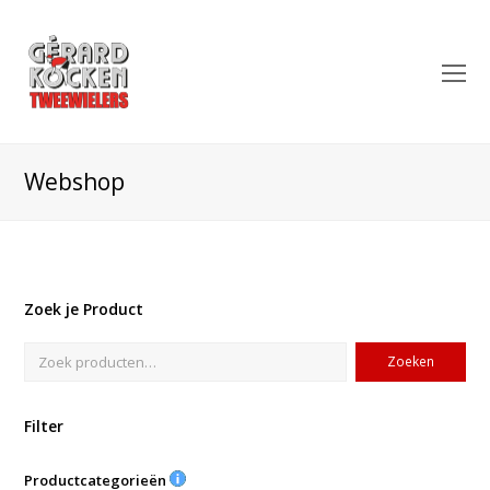
O
Mo
M
Webshop
Zoek je Product
Zoeken
Filter
Productcategorieën