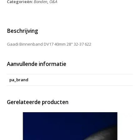
Categorieën:
Banden
,
O&A
28"
32-
37
622
aantal
Beschrijving
Gaadi Binnenband DV17 40mm 28" 32-37 622
Aanvullende informatie
pa_brand
Gerelateerde producten