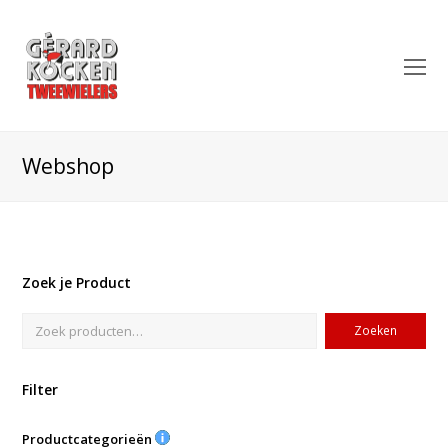
O
Mo
M
Webshop
Zoek je Product
Zoeken
Filter
Productcategorieën