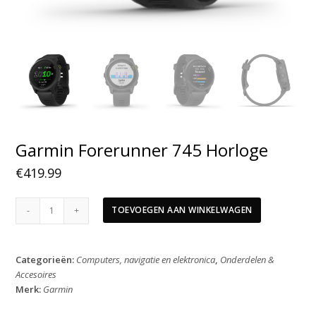
Garmin Forerunner 745 Horloge
€
419.99
Garmin
TOEVOEGEN AAN WINKELWAGEN
Forerunner
745
Horloge
Categorieën:
Computers, navigatie en elektronica
,
Onderdelen &
aantal
Accesoires
Merk:
Garmin