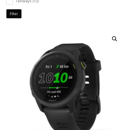
Tenways
(12)
Filter