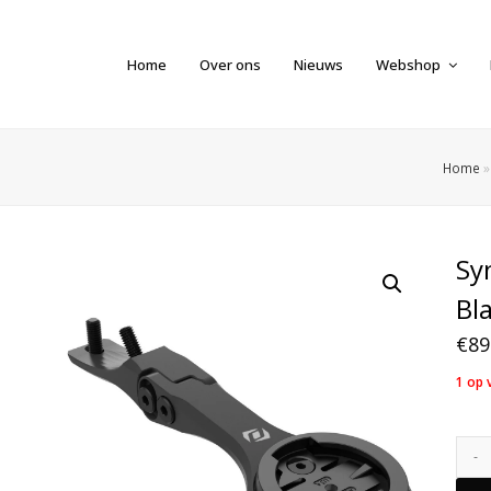
Home
Over ons
Nieuws
Webshop
Home
Sy
Bl
€
89
1 op 