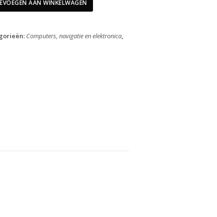
IC
EVOEGEN AAN WINKELWAGEN
Black
S
aantal
gorieën:
Computers, navigatie en elektronica
,