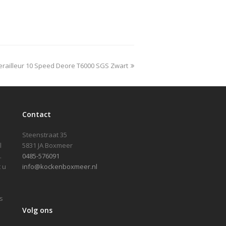
railleur 10 Speed Deore T6000 SGS Zwart
Contact
Steenstraat 35
l
5831 JA Boxmeer
.
0485-576091
 u
info@kockenboxmeer.nl
s
Volg ons