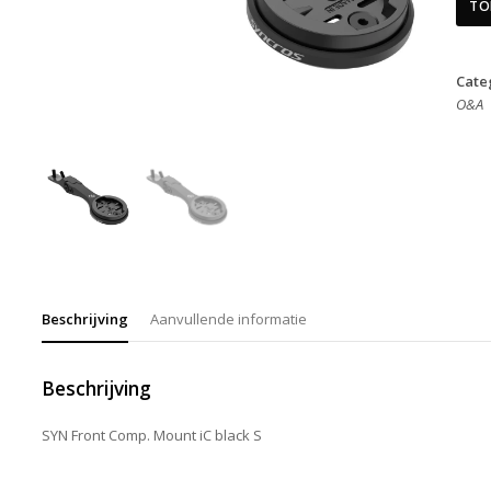
TO
Cate
O&A
Beschrijving
Aanvullende informatie
Beschrijving
SYN Front Comp. Mount iC black S