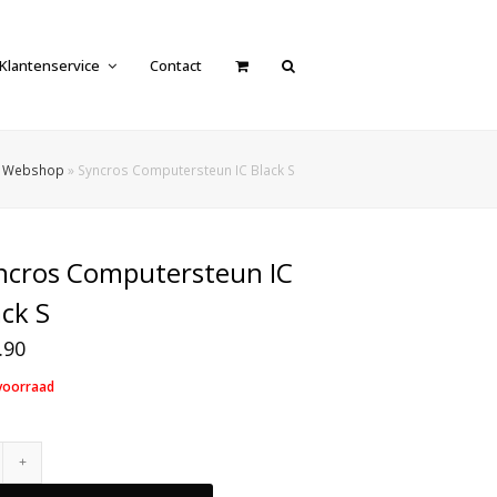
Klantenservice
Contact
»
Webshop
»
Syncros Computersteun IC Black S
ncros Computersteun IC
ack S
.90
voorraad
Syncros
Computersteun