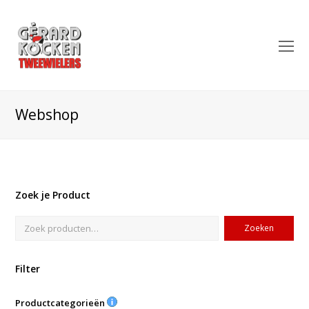
O
Mo
M
Webshop
Zoek je Product
Zoeken
Filter
Productcategorieën