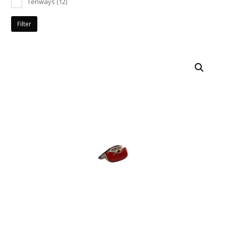
Tenways
(12)
Filter