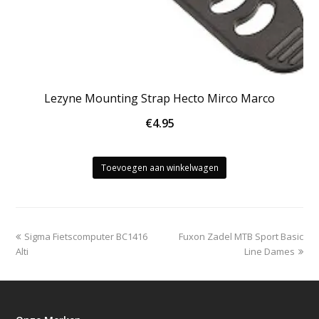
Lezyne Mounting Strap Hecto Mirco Marco
€
4.95
Toevoegen aan winkelwagen
previous
next
Sigma Fietscomputer BC1416
Fuxon Zadel MTB Sport Basic
post:
post:
Alti
Line Dames