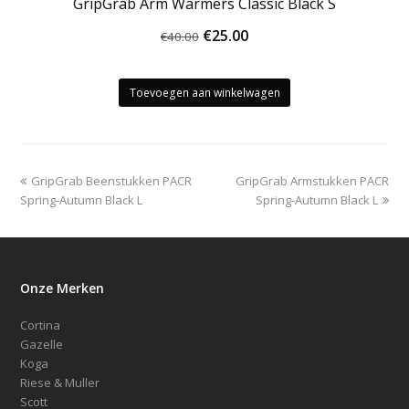
GripGrab Arm Warmers Classic Black S
Oorspronkelijke
Huidige
€
25.00
€
40.00
prijs
prijs
was:
is:
Toevoegen aan winkelwagen
€40.00.
€25.00.
previous
next
GripGrab Beenstukken PACR
GripGrab Armstukken PACR
post:
post:
Spring-Autumn Black L
Spring-Autumn Black L
Onze Merken
Cortina
Gazelle
Koga
Riese & Muller
Scott