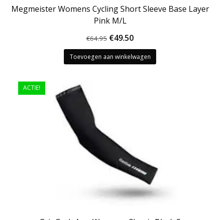
Megmeister Womens Cycling Short Sleeve Base Layer
Pink M/L
Oorspronkelijke
Huidige
€
49.50
€
64.95
prijs
prijs
Toevoegen aan winkelwagen
was:
is:
€64.95.
€49.50.
ACTIE!