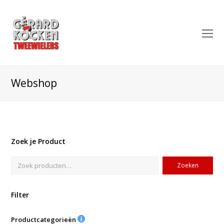
O
Mo
M
Webshop
Zoek je Product
Zoeken
Filter
Productcategorieën