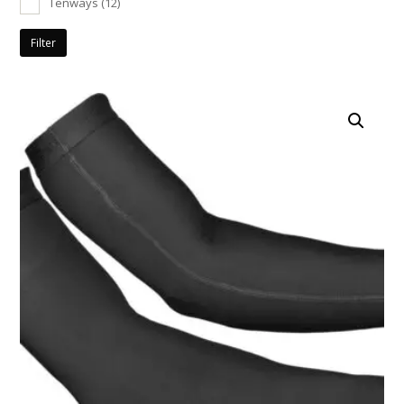
Tenways
(12)
Filter