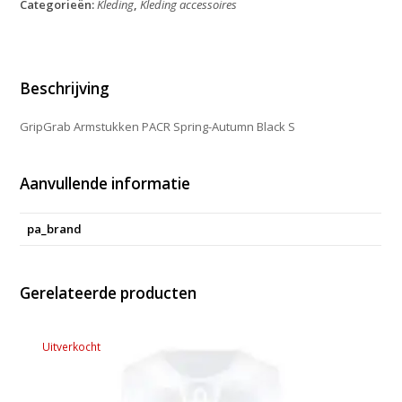
Categorieën:
Kleding
,
Kleding accessoires
Autumn
Black
S
aantal
Beschrijving
GripGrab Armstukken PACR Spring-Autumn Black S
Aanvullende informatie
pa_brand
Gerelateerde producten
Uitverkocht