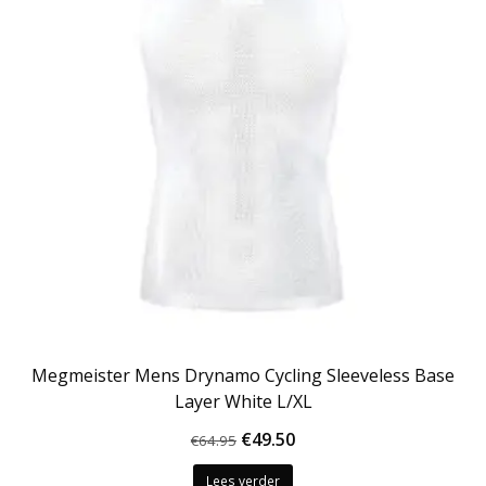
Megmeister Mens Drynamo Cycling Sleeveless Base
Layer White L/XL
Oorspronkelijke
Huidige
€
49.50
€
64.95
prijs
prijs
Lees verder