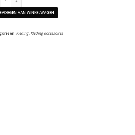
Armstukken
PACR
EVOEGEN AAN WINKELWAGEN
Spring-
Autumn
Black
gorieën:
Kleding
,
Kleding accessoires
L
aantal