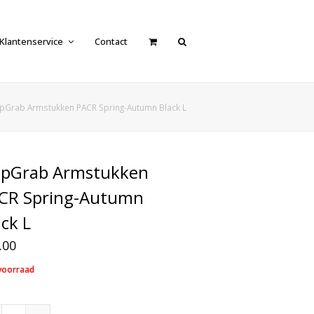
Klantenservice
Contact
ipGrab Armstukken PACR Spring-Autumn Black L
ipGrab Armstukken
CR Spring-Autumn
ack L
.00
voorraad
GripGrab