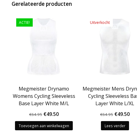
Gerelateerde producten
ACTIE!
Uitverkocht
Megmeister Drynamo
Megmeister Mens Dry
Womens Cycling Sleeveless
Cycling Sleeveless B
Base Layer White M/L
Layer White L/XL
Oorspronkelijke
Huidige
Oorspron
Hu
€
49.50
€
49.50
€
64.95
€
64.95
prijs
prijs
prijs
pri
Toevoegen aan winkelwagen
Lees verder
was:
is:
was:
is: