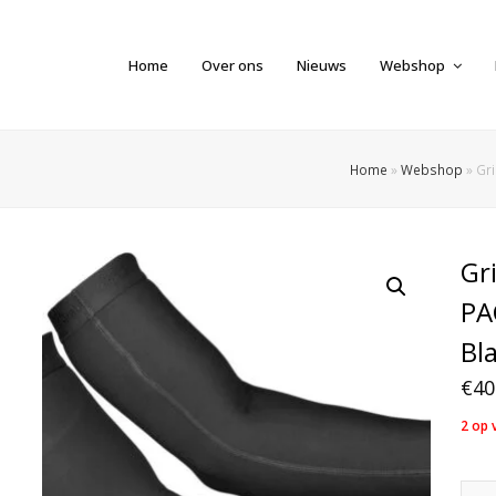
Home
Over ons
Nieuws
Webshop
Home
»
Webshop
»
Gr
Gr
PA
Bl
€
40
2 op 