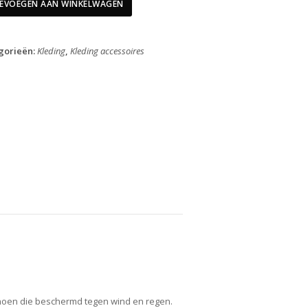
Hi-
EVOEGEN AAN WINKELWAGEN
Vis
XL
44-
gorieën:
Kleding
,
Kleding accessoires
45
aantal
hoen die beschermd tegen wind en regen.