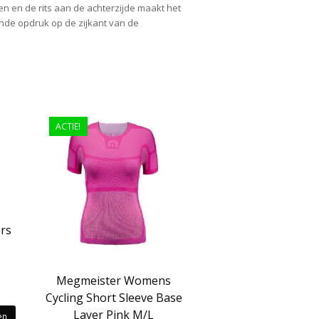
n en de rits aan de achterzijde maakt het
nde opdruk op de zijkant van de
ACTIE!
rs
kelijke
idige
Megmeister Womens
js
Cycling Short Sleeve Base
Layer Pink M/L
en