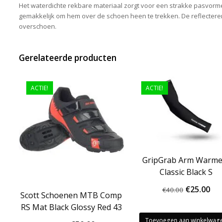
Het waterdichte rekbare materiaal zorgt voor een strakke pasvorme
gemakkelijk om hem over de schoen heen te trekken. De reflectere
overschoen.
Gerelateerde producten
ACTIE!
ACTIE!
GripGrab Arm Warme
Classic Black S
Oorspron
Hu
€
25.00
€
40.00
Scott Schoenen MTB Comp
prijs
pri
RS Mat Black Glossy Red 43
was:
is:
Toevoegen aan winkelwag