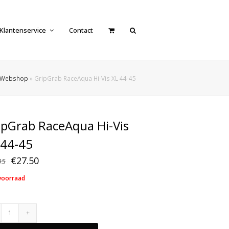
Klantenservice
Contact
Webshop
»
GripGrab RaceAqua Hi-Vis XL 44-45
ipGrab RaceAqua Hi-Vis
 44-45
Oorspronkelijke
Huidige
€
27.50
95
prijs
prijs
voorraad
was:
is:
€52.95.
€27.50.
GripGrab
RaceAqua