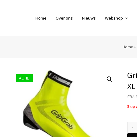
Home
Over ons
Nieuws
Webshop
Home
»
Gr
ACTIE!
XL
€
52.
3 op 