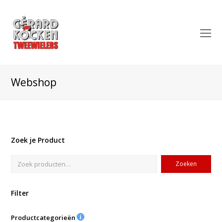
O
Mo
M
Webshop
Zoek je Product
Zoeken
Filter
Productcategorieën