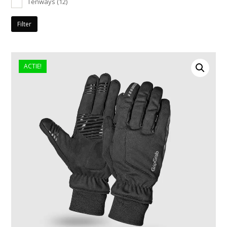
Tenways
(12)
Filter
ACTIE!