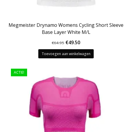
Megmeister Drynamo Womens Cycling Short Sleeve
Base Layer White M/L
Oorspronkelijke
Huidige
€
49.50
€
64.95
prijs
prijs
Toevoegen aan winkelwagen
was:
is:
€64.95.
€49.50.
ACTIE!