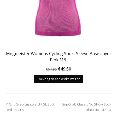
Megmeister Womens Cycling Short Sleeve Base Layer
Pink M/L
Oorspronkelijke
Huidige
€
49.50
€
64.95
prijs
prijs
Toevoegen aan winkelwagen
was:
is:
€64.95.
€49.50.
previous
next
GripGrab Lightweight SL Sock
GripGrab Classic No Show Sock
post:
post:
Red 38-41 S
Black 44 – 47 L