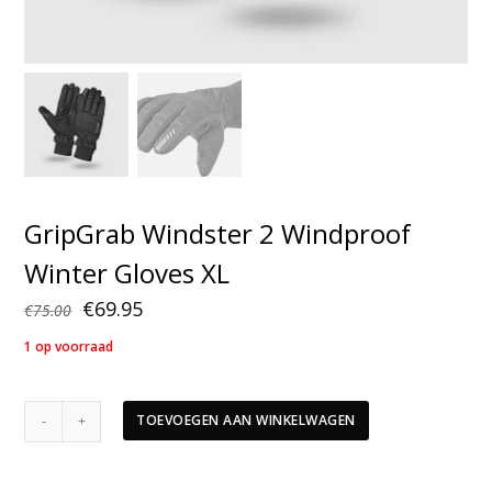
GripGrab Windster 2 Windproof
Winter Gloves XL
Oorspronkelijke
Huidige
€
69.95
€
75.00
prijs
prijs
1 op voorraad
was:
is:
€75.00.
€69.95.
GripGrab
TOEVOEGEN AAN WINKELWAGEN
Windster
2
Windproof