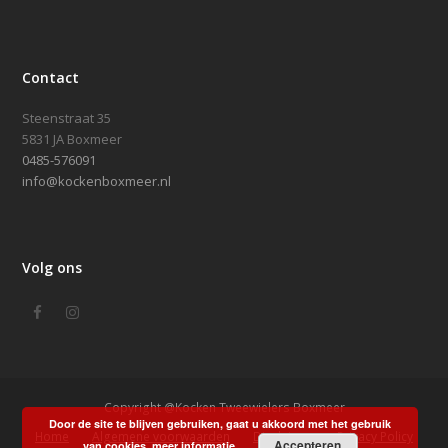
Contact
Steenstraat 35
5831 JA Boxmeer
0485-576091
info@kockenboxmeer.nl
Volg ons
Facebook
Instagram
Copyright @Kocken Tweewielers Boxmeer
Door de site te blijven gebruiken, gaat u akkoord met het gebruik
Home
Algemene voorwaarden
Disclaimer
Privacy Policy
Accepteren
van cookies.
meer informatie