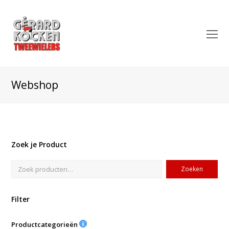
O
Mo
M
Webshop
Zoek je Product
Zoeken
Filter
Productcategorieën