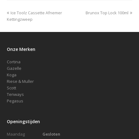
previous
next
Ice Toolz Cassette Afnemer
Brunox Top Lock 100ml
post:
post:
Kettingzweep
Onze Merken
Cortina
Gazelle
Koga
Riese & Muller
Scott
Tenways
Pegasus
Openingstijden
Maandag
Gesloten