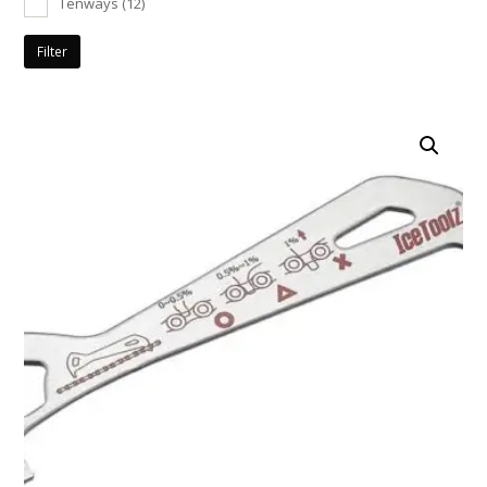
Tenways
(12)
Filter