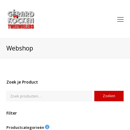
O
Mo
M
Webshop
Zoek je Product
Zoeken
Filter
Productcategorieën