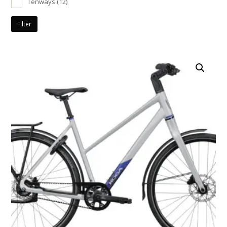
Tenways
(12)
Filter