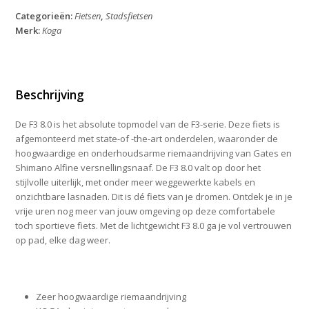
Mixed
Categorieën:
Fietsen
,
Stadsfietsen
2026
Merk:
Koga
aantal
Beschrijving
De F3 8.0 is het absolute topmodel van de F3-serie. Deze fiets is
afgemonteerd met state-of -the-art onderdelen, waaronder de
hoogwaardige en onderhoudsarme riemaandrijving van Gates en
Shimano Alfine versnellingsnaaf. De F3 8.0 valt op door het
stijlvolle uiterlijk, met onder meer weggewerkte kabels en
onzichtbare lasnaden. Dit is dé fiets van je dromen. Ontdek je in je
vrije uren nog meer van jouw omgeving op deze comfortabele
toch sportieve fiets. Met de lichtgewicht F3 8.0 ga je vol vertrouwen
op pad, elke dag weer.
Zeer hoogwaardige riemaandrijving