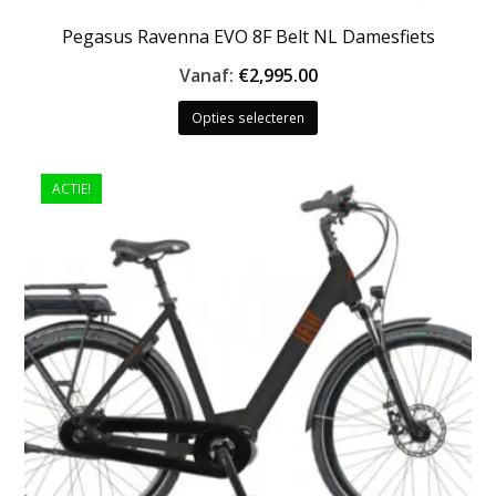
Pegasus Ravenna EVO 8F Belt NL Damesfiets
Vanaf:
€
2,995.00
Dit
Opties selecteren
product
heeft
meerdere
ACTIE!
variaties.
Deze
optie
kan
gekozen
worden
op
de
productpagina