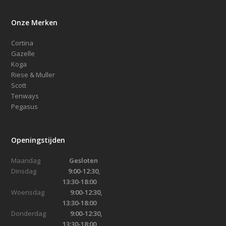
gekozen
worden
Onze Merken
op
de
Cortina
productpagina
Gazelle
Koga
Riese & Muller
Scott
Tenways
Pegasus
Openingstijden
Maandag
Gesloten
Dinsdag
9:00-12:30,
13:30-18:00
Woensdag
9:00-12:30,
13:30-18:00
Donderdag
9:00-12:30,
13:30-18:00