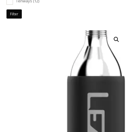
Tenways
(12)
Filter