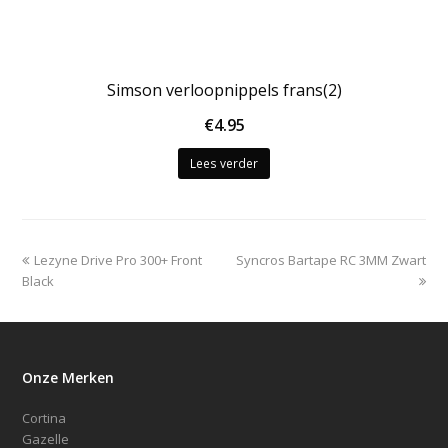
Simson verloopnippels frans(2)
€
4.95
Lees verder
previous
next
Lezyne Drive Pro 300+ Front
Syncros Bartape RC 3MM Zwart
post:
post:
Black
Onze Merken
Cortina
Gazelle