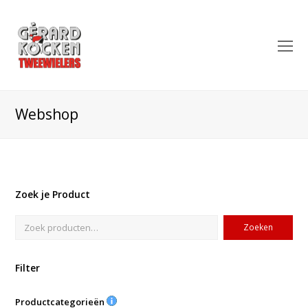
O
Mo
M
Webshop
Zoek je Product
Zoeken
Filter
Productcategorieën