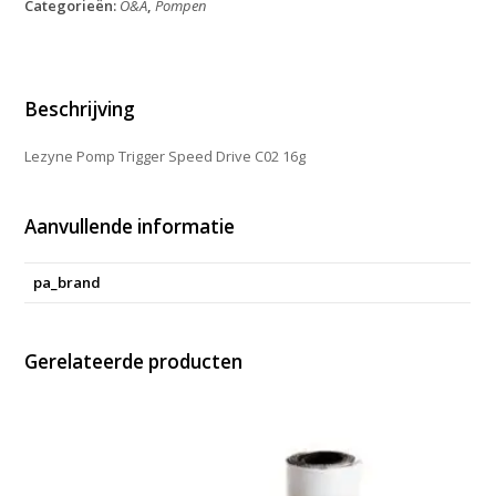
Categorieën:
O&A
,
Pompen
Drive
C02
16g
aantal
Beschrijving
Lezyne Pomp Trigger Speed Drive C02 16g
Aanvullende informatie
pa_brand
Gerelateerde producten