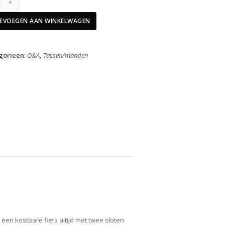
Looxs
Dragertas
EVOEGEN AAN WINKELWAGEN
Trunkbag
Lock
Black
gorieën:
O&A
,
Tassen/manden
Straps
4,5L
aantal
 een kostbare fiets altijd met twee sloten