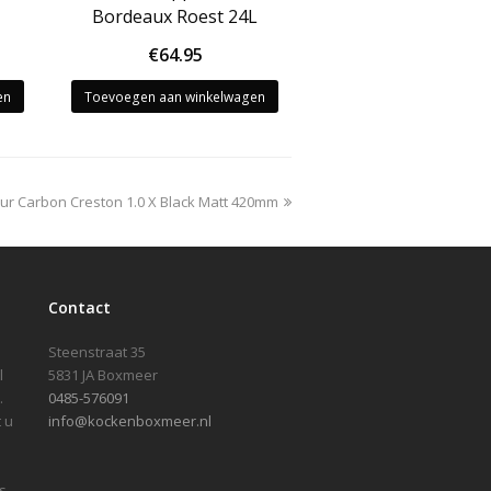
Bordeaux Roest 24L
€
64.95
en
Toevoegen aan winkelwagen
ur Carbon Creston 1.0 X Black Matt 420mm
Contact
Steenstraat 35
l
5831 JA Boxmeer
.
0485-576091
 u
info@kockenboxmeer.nl
s