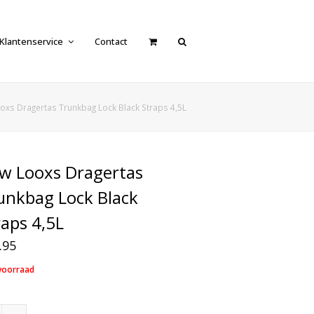
Klantenservice
Contact
oxs Dragertas Trunkbag Lock Black Straps 4,5L
w Looxs Dragertas
unkbag Lock Black
raps 4,5L
.95
voorraad
New