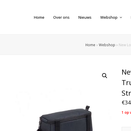
Home
Over ons
Nieuws
Webshop
Home
»
Webshop
»
New Lo
Ne
Tr
St
€
34
1 op 