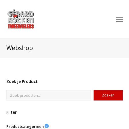
O
Mo
M
Webshop
Zoek je Product
Zoeken
Filter
Productcategorieën