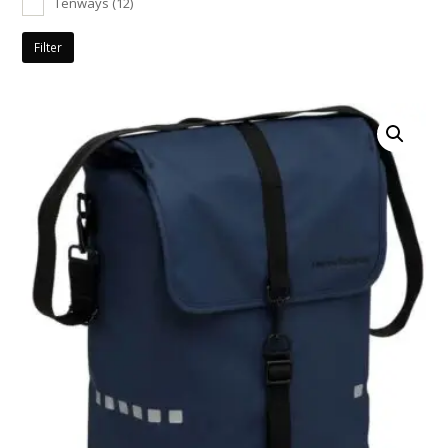
Tenways
(12)
Filter