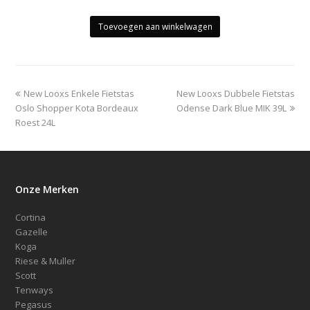
Toevoegen aan winkelwagen
previous
next
New Looxs Enkele Fietstas
New Looxs Dubbele Fietstas
post:
post:
Oslo Shopper Kota Bordeaux
Odense Dark Blue MIK 39L
Roest 24L
Onze Merken
Cortina
Gazelle
Koga
Riese & Muller
Scott
Tenways
Pegasus