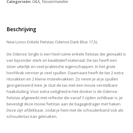
Categorieën:
O&A
,
Tassen/manden
Odense
Dark
Blue
17,5L
aantal
Beschrijving
New Looxs Enkele Fietstas Odense Dark Blue 17,5L
De Odense Single is een heel ruime enkele fietstas die gemaakt is
van bijzonder sterk en kwalitatief materiaal. De tas heeft een
stoer uiterlijk en veel praktische eigenschappen. In het grote
hoofdvak vervoer je veel spullen. Daarnaast heeft de tas 2 extra
ritsvakken en 2 kleine insteekvakken. Zo neem je al je spullen
georganiseerd mee. Je sluit de tas met een mooie verstelbare
haaksluiting. Voor extra veiligheid in het donker is de Odense
fietstas afgewerkt met reflectie die vanaf 3 zijden zichtbaar is. Je
bevestigt deze mooie fietstas aan de bagagedrager met haken.
Deze zijn afdekbaar, zodat je hem met de schouderband ook als
schoudertas kan gebruiken.