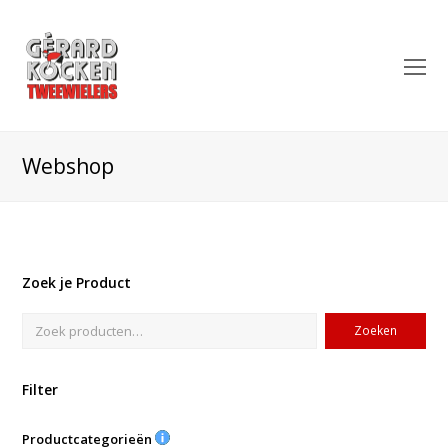
O
Mo
M
Webshop
Zoek je Product
Zoeken
Filter
Productcategorieën