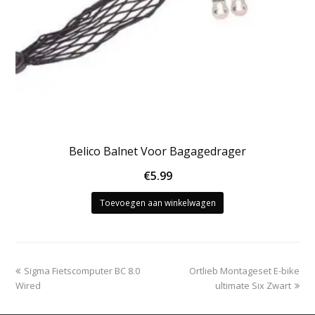
Belico Balnet Voor Bagagedrager
€
5.99
Toevoegen aan winkelwagen
previous
next
Sigma Fietscomputer BC 8.0
Ortlieb Montageset E-bike
post:
post:
Wired
ultimate Six Zwart