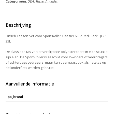
Categorieën:
O&A
,
Tassen/manden
Sport
Roller
Classic
F6302
Red
Beschrijving
Black
QL2.1
Ortlieb Tassen Set Voor Sport Roller Classic F6302 Red Black QL2.1
25L
25L
aantal
De klassieke tas van onverslijtbaar polyester toont in elke situatie
zijn elan. De Sport-Roller is geschikt voor lowriders of voordragers
of achterbagagedragers, maar kan daarnaast ook als fietstas op
de kinderfiets worden gebruikt.
Aanvullende informatie
pa_brand