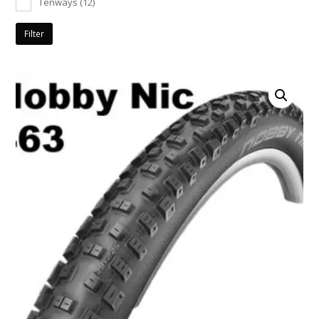
Tenways
(12)
Filter