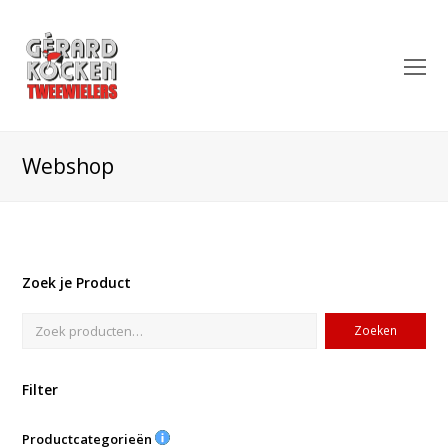
O
Mo
M
Webshop
Zoek je Product
Zoeken
Filter
Productcategorieën