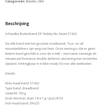
Categorieën:
Banden
,
O&A
Nic
Zwart
57-
622
aantal
Beschrijving
Schwalbe Buitenband 29" Nobby Nic Zwart 57-622
De mtb band met het grootste inzetbereik. Tour- en all
mountainbikers zijn weg van hem. Onze mening is dat er geen
betere band geschikt is voor de e-mtb – met name vanwege de
nieuwe performance double defense uitvoering met versterkte
zijwand. Verkrijgbaar in e-bike ready 50 voor alle wielmaten.
Details
Etrto-maat band: 57-622
Type band: draadband
Gewicht: 730 g
Druk min/max: (bar) 1.8-3.7 g / (psi) 26-54
Inch-maat band: 29×225