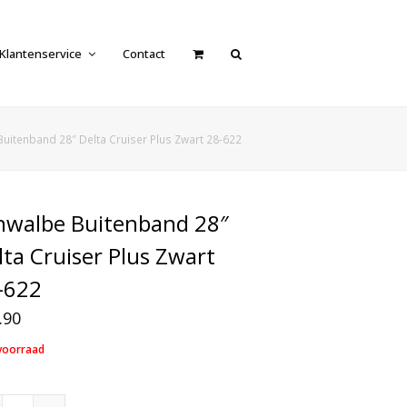
Klantenservice
Contact
uitenband 28″ Delta Cruiser Plus Zwart 28-622
hwalbe Buitenband 28″
lta Cruiser Plus Zwart
-622
.90
voorraad
Schwalbe