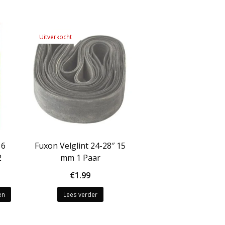
Uitverkocht
16
Fuxon Velglint 24-28″ 15
2
mm 1 Paar
€
1.99
en
Lees verder