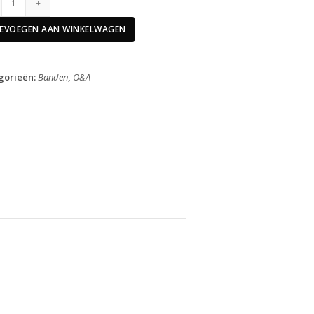
Buitenband
28"
EVOEGEN AAN WINKELWAGEN
Delta
Cruiser
Plus
gorieën:
Banden
,
O&A
Zwart
28-
622
aantal