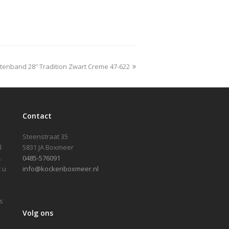
tenband 28″ Tradition Zwart Creme 47-622
Contact
Steenstraat 35
l
5831 JA Boxmeer
.
0485-576091
 u
info@kockenboxmeer.nl
s
Volg ons