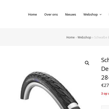
Home
Over ons
Nieuws
Webshop
Home
»
Webshop
»
Schwalbe B
Sc
De
28
€
27
3 op 