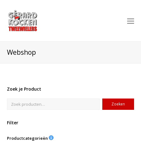
O
Mo
M
Webshop
Zoek je Product
Zoeken
Filter
Productcategorieën