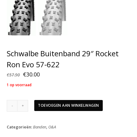
Schwalbe Buitenband 29″ Rocket
Ron Evo 57-622
Oorspronkelijke
Huidige
€
30.00
€
57.90
prijs
prijs
1 op voorraad
was:
is:
€57.90.
€30.00.
Schwalbe
TOEVOEGEN AAN WINKELWAGEN
Buitenband
29"
Rocket
Categorieën:
Banden
,
O&A
Ron
Evo