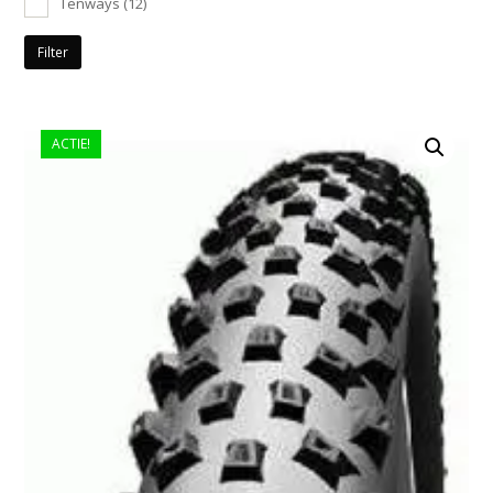
Tenways
(12)
Filter
ACTIE!