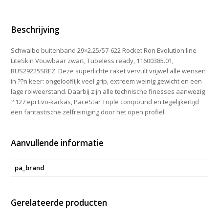
57-
622
aantal
Beschrijving
Schwalbe buitenband 29×2.25/57-622 Rocket Ron Evolution line
LiteSkin Vouwbaar zwart, Tubeless ready, 11600385.01,
BUS29225SREZ. Deze superlichte raket vervult vrijwel alle wensen
in ??n keer: ongelooflijk veel grip, extreem weinig gewicht en een
lage rolweerstand. Daarbij zijn alle technische finesses aanwezig
? 127 epi Evo-karkas, PaceStar Triple compound en tegelijkertijd
een fantastische zelfreiniging door het open profiel.
Aanvullende informatie
pa_brand
Gerelateerde producten