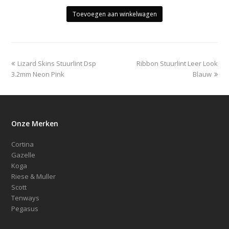
Toevoegen aan winkelwagen
previous
next
Lizard Skins Stuurlint Dsp
Ribbon Stuurlint Leer Look
post:
post:
3.2mm Neon Pink
Blauw
Onze Merken
Cortina
Gazelle
Koga
Riese & Muller
Scott
Tenways
Pegasus