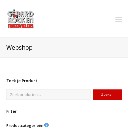
O
Mo
M
Webshop
Zoek je Product
Zoeken
Filter
Productcategorieën