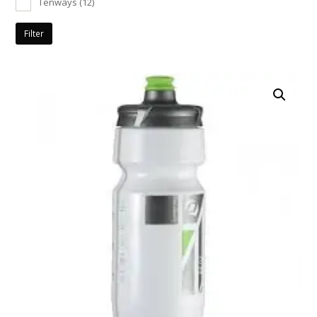
Tenways
(12)
Filter