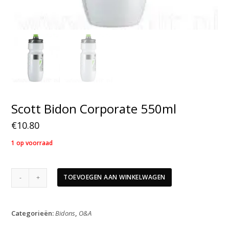
Scott Bidon Corporate 550ml
€
10.80
1 op voorraad
Scott
TOEVOEGEN AAN WINKELWAGEN
Bidon
Corporate
550ml
Categorieën:
Bidons
,
O&A
aantal