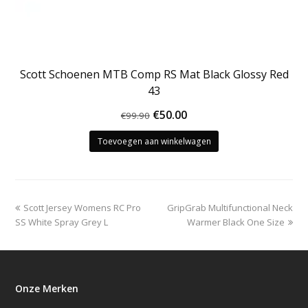
Scott Schoenen MTB Comp RS Mat Black Glossy Red
43
Oorspronkelijke
Huidige
€
50.00
€
99.90
prijs
prijs
Toevoegen aan winkelwagen
was:
is:
€99.90.
€50.00.
previous
next
Scott Jersey Womens RC Pro
GripGrab Multifunctional Neck
post:
post:
SS White Spray Grey L
Warmer Black One Size
Onze Merken