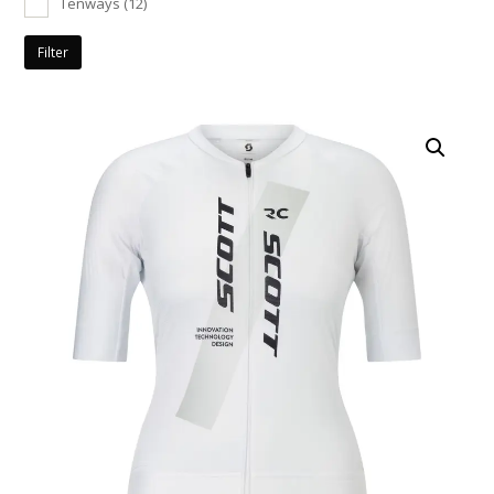
Tenways
(12)
Filter