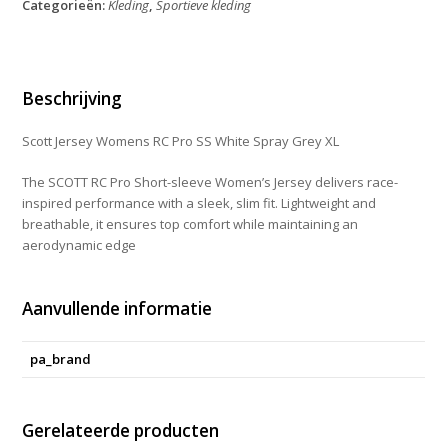
Categorieën:
Kleding
,
Sportieve kleding
Pro
SS
White
Spray
Grey
Beschrijving
XL
aantal
Scott Jersey Womens RC Pro SS White Spray Grey XL
The SCOTT RC Pro Short-sleeve Women’s Jersey delivers race-
inspired performance with a sleek, slim fit. Lightweight and
breathable, it ensures top comfort while maintaining an
aerodynamic edge
Aanvullende informatie
pa_brand
Gerelateerde producten