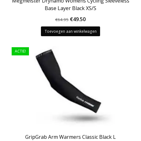
Megmeister Drynamo Womens Cycling Sleeveless
Base Layer Black XS/S
Oorspronkelijke
Huidige
€
49.50
€
64.95
prijs
prijs
Toevoegen aan winkelwagen
was:
is:
€64.95.
€49.50.
ACTIE!
GripGrab Arm Warmers Classic Black L