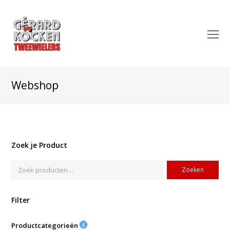
O
Mo
M
Webshop
Zoek je Product
Zoeken
Filter
Productcategorieën