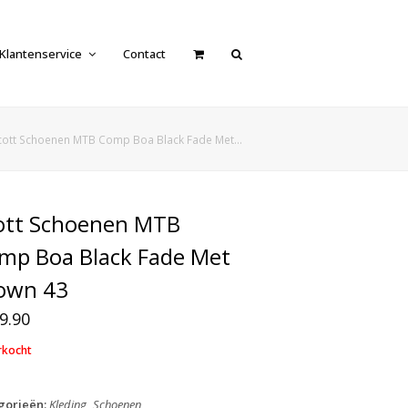
Klantenservice
Contact
cott Schoenen MTB Comp Boa Black Fade Met…
ott Schoenen MTB
mp Boa Black Fade Met
own 43
9.90
rkocht
gorieën:
Kleding
,
Schoenen