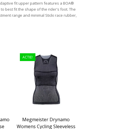
adaptive fit upper pattern features a BOA®
 to best fit the shape of the rider's foot. The
ustment range and minimal Sticki race rubber,
ACTIE!
namo
Megmeister Drynamo
ase
Womens Cycling Sleeveless