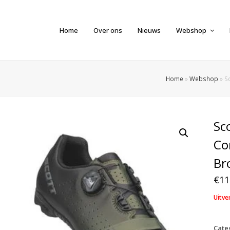
Home
Over ons
Nieuws
Webshop
Home
»
Webshop
»
S
Sc
Co
Br
€
11
Uitve
Cate