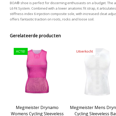
BOA® shoe is perfect for discerning enthusiasts on a budget. The 
L6 Fit System. Combined with a lower anatomic fit strap, it articulates
stiffness index 6 injection composite sole, with increased cleat adj
offers fantastic traction on roots, rocks and loose soil.
Gerelateerde producten
ACTIE!
Uitverkocht
Megmeister Drynamo
Megmeister Mens Dry
Womens Cycling Sleeveless
Cycling Sleeveless B