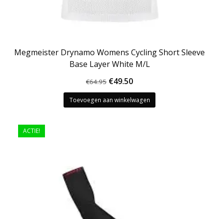
Megmeister Drynamo Womens Cycling Short Sleeve
Base Layer White M/L
Oorspronkelijke
Huidige
€
49.50
€
64.95
prijs
prijs
Toevoegen aan winkelwagen
was:
is:
€64.95.
€49.50.
ACTIE!