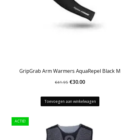
GripGrab Arm Warmers AquaRepel Black M
Oorspronkelijke
Huidige
€
30.00
€
41.95
prijs
prijs
was:
is:
Toevoegen aan winkelwagen
€41.95.
€30.00.
ACTIE!