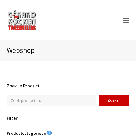
O
Mo
M
Webshop
Zoek je Product
Zoeken
Filter
Productcategorieën