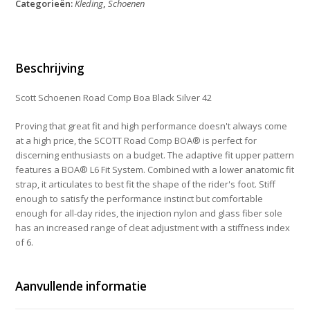
Categorieën:
Kleding
,
Schoenen
Boa
Black
Silver
42
aantal
Beschrijving
Scott Schoenen Road Comp Boa Black Silver 42
Proving that great fit and high performance doesn't always come
at a high price, the SCOTT Road Comp BOA® is perfect for
discerning enthusiasts on a budget. The adaptive fit upper pattern
features a BOA® L6 Fit System. Combined with a lower anatomic fit
strap, it articulates to best fit the shape of the rider's foot. Stiff
enough to satisfy the performance instinct but comfortable
enough for all-day rides, the injection nylon and glass fiber sole
has an increased range of cleat adjustment with a stiffness index
of 6.
Aanvullende informatie