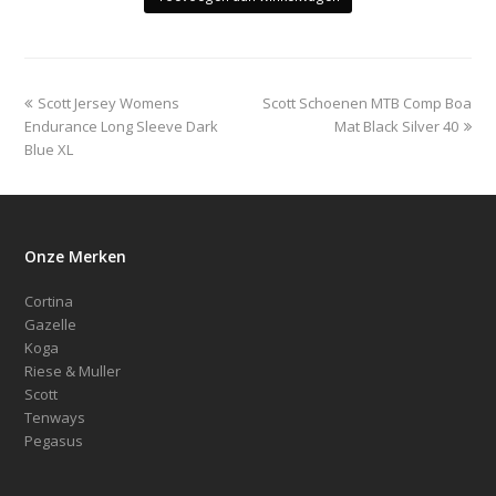
was:
is:
€64.95.
€49.50.
previous
next
Scott Jersey Womens
Scott Schoenen MTB Comp Boa
post:
post:
Endurance Long Sleeve Dark
Mat Black Silver 40
Blue XL
Onze Merken
Cortina
Gazelle
Koga
Riese & Muller
Scott
Tenways
Pegasus