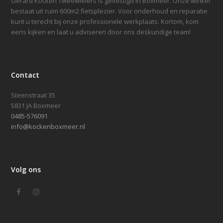
Gérard Kocken Tweewielers is gevestigd in Boxmeer. Onze winkel
bestaat uit ruim 600m2 fietsplezier. Voor onderhoud en reparatie
kunt u terecht bij onze professionele werkplaats. Kortom, kom
eens kijken en laat u adviseren door ons deskundige team!
Contact
Steenstraat 35
5831 JA Boxmeer
0485-576091
info@kockenboxmeer.nl
Volg ons
Facebook
Instagram