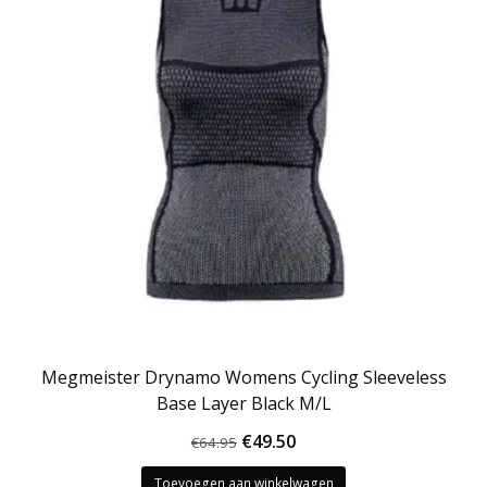
Megmeister Drynamo Womens Cycling Sleeveless
Base Layer Black M/L
Oorspronkelijke
Huidige
€
49.50
€
64.95
prijs
prijs
Toevoegen aan winkelwagen