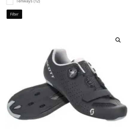
Tenways
(12)
Filter