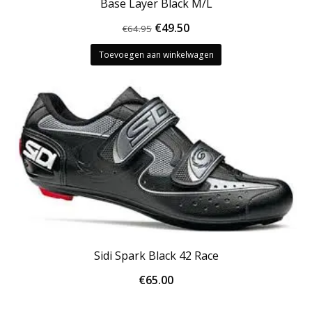
Base Layer Black M/L
Oorspronkelijke
Huidige
€
49.50
€
64.95
prijs
prijs
Toevoegen aan winkelwagen
was:
is:
€64.95.
€49.50.
Sidi Spark Black 42 Race
€
65.00