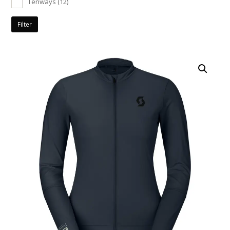
Tenways
(12)
Filter