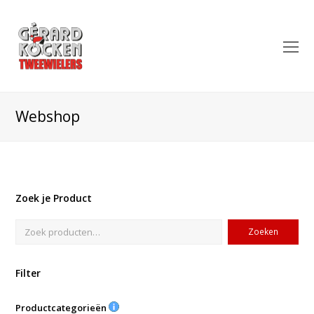
O
Mo
M
Webshop
Zoek je Product
Zoeken
Filter
Productcategorieën