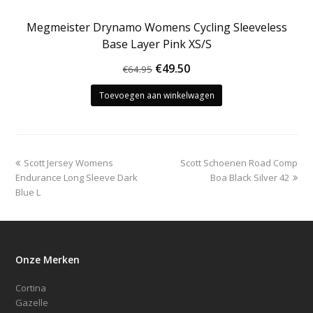
Megmeister Drynamo Womens Cycling Sleeveless
Base Layer Pink XS/S
Oorspronkelijke
Huidige
€
49.50
€
64.95
prijs
prijs
Toevoegen aan winkelwagen
was:
is:
€64.95.
€49.50.
previous
next
Scott Jersey Womens
Scott Schoenen Road Comp
post:
post:
Endurance Long Sleeve Dark
Boa Black Silver 42
Blue L
Onze Merken
Cortina
Gazelle