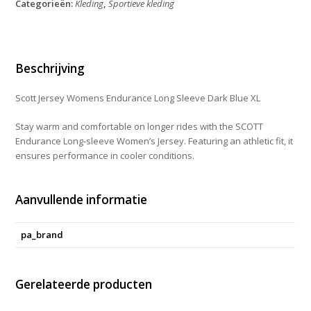
Categorieën:
Kleding
,
Sportieve kleding
Long
Sleeve
Dark
Blue
XL
Beschrijving
aantal
Scott Jersey Womens Endurance Long Sleeve Dark Blue XL
Stay warm and comfortable on longer rides with the SCOTT
Endurance Long-sleeve Women’s Jersey. Featuring an athletic fit, it
ensures performance in cooler conditions.
Aanvullende informatie
pa_brand
Gerelateerde producten