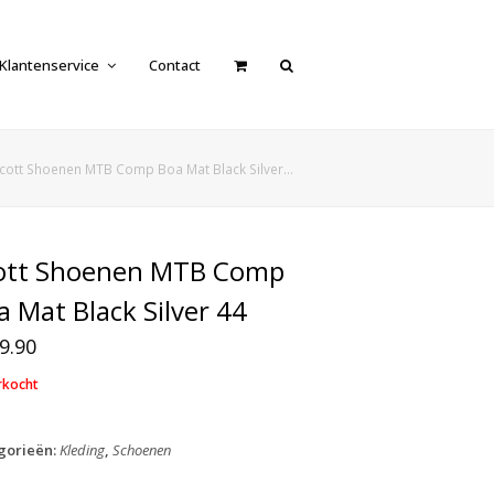
Klantenservice
Contact
cott Shoenen MTB Comp Boa Mat Black Silver…
ott Shoenen MTB Comp
a Mat Black Silver 44
9.90
rkocht
gorieën:
Kleding
,
Schoenen