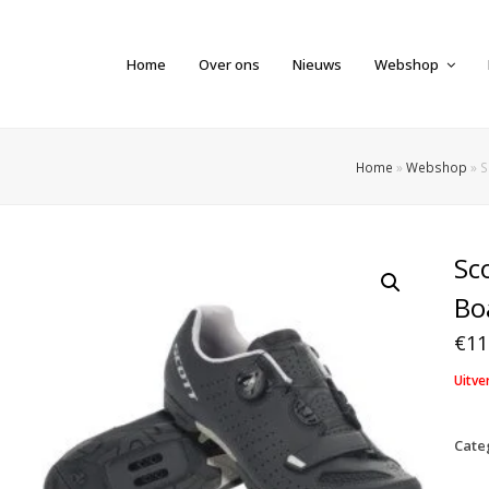
Home
Over ons
Nieuws
Webshop
Home
»
Webshop
»
S
Sc
Bo
€
11
Uitve
Cate