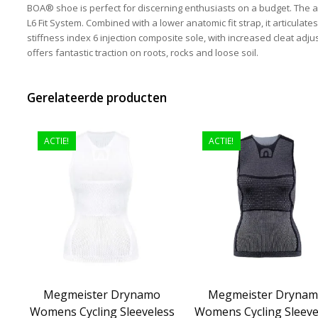
BOA® shoe is perfect for discerning enthusiasts on a budget. The 
L6 Fit System. Combined with a lower anatomic fit strap, it articulates
stiffness index 6 injection composite sole, with increased cleat adj
offers fantastic traction on roots, rocks and loose soil.
Gerelateerde producten
ACTIE!
ACTIE!
Megmeister Drynamo
Megmeister Dryna
Womens Cycling Sleeveless
Womens Cycling Sleeve