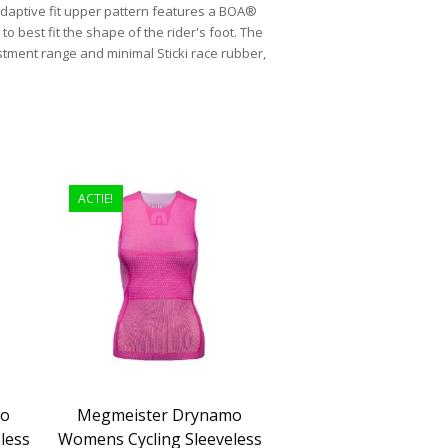
adaptive fit upper pattern features a BOA®
 to best fit the shape of the rider's foot. The
ustment range and minimal Sticki race rubber,
ACTIE!
mo
Megmeister Drynamo
less
Womens Cycling Sleeveless