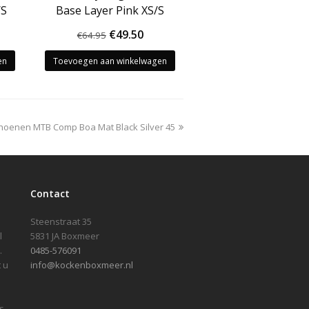
/S
Base Layer Pink XS/S
kelijke
idige
Oorspronkelijke
Huidige
€
49.50
€
64.95
js
prijs
prijs
en
Toevoegen aan winkelwagen
was:
is:
.50.
€64.95.
€49.50.
choenen MTB Comp Boa Mat Black Silver 45
Contact
Steenstraat 35
l
5831 JA Boxmeer
.
0485-576091
 u
info@kockenboxmeer.nl
s