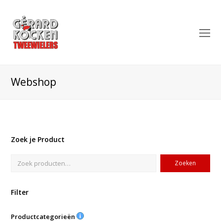
O
Mo
M
Webshop
Zoek je Product
Zoeken
Filter
Productcategorieën