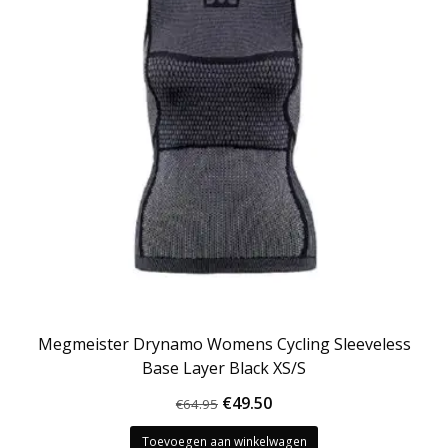
Megmeister Drynamo Womens Cycling Sleeveless
Base Layer Black XS/S
Oorspronkelijke
Huidige
€
49.50
€
64.95
prijs
prijs
Toevoegen aan winkelwagen