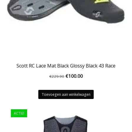
Scott RC Lace Mat Black Glossy Black 43 Race
Oorspronkelijke
Huidige
€
100.00
€
229.90
prijs
prijs
was:
is:
Toevoegen aan winkelwagen
€229.90.
€100.00.
ACTIE!