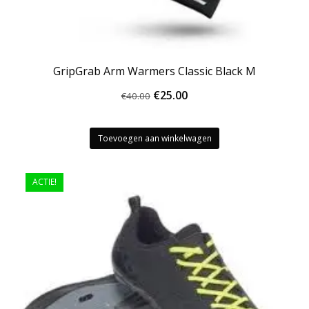
GripGrab Arm Warmers Classic Black M
Oorspronkelijke
Huidige
€
25.00
€
40.00
prijs
prijs
was:
is:
Toevoegen aan winkelwagen
€40.00.
€25.00.
ACTIE!