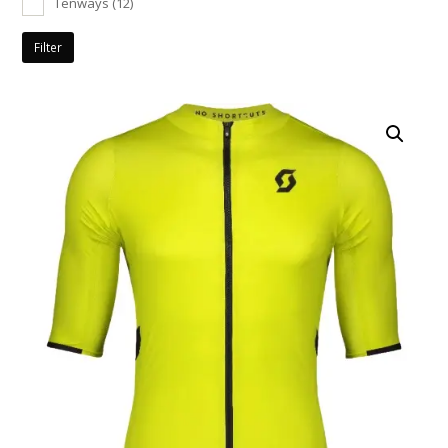
Tenways
(12)
Filter