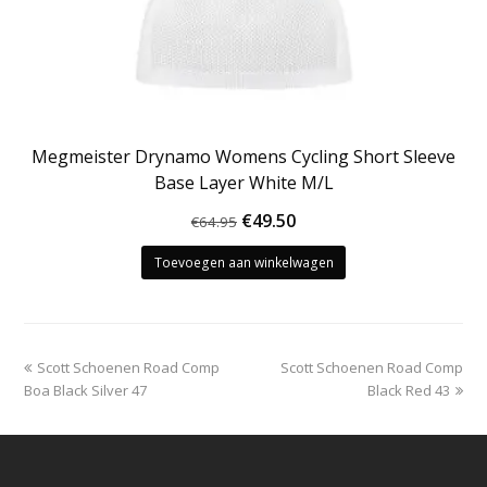
Megmeister Drynamo Womens Cycling Short Sleeve
Base Layer White M/L
Oorspronkelijke
Huidige
€
49.50
€
64.95
prijs
prijs
Toevoegen aan winkelwagen
was:
is:
€64.95.
€49.50.
previous
next
Scott Schoenen Road Comp
Scott Schoenen Road Comp
post:
post:
Boa Black Silver 47
Black Red 43