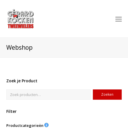
O
Mo
M
Webshop
Zoek je Product
Zoeken
Filter
Productcategorieën