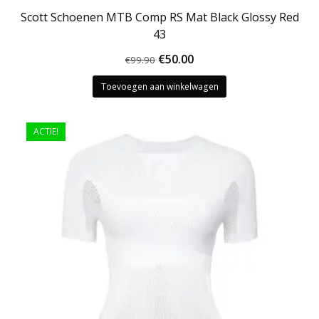
Scott Schoenen MTB Comp RS Mat Black Glossy Red
43
Oorspronkelijke
Huidige
€
50.00
€
99.90
prijs
prijs
Toevoegen aan winkelwagen
was:
is:
€99.90.
€50.00.
ACTIE!