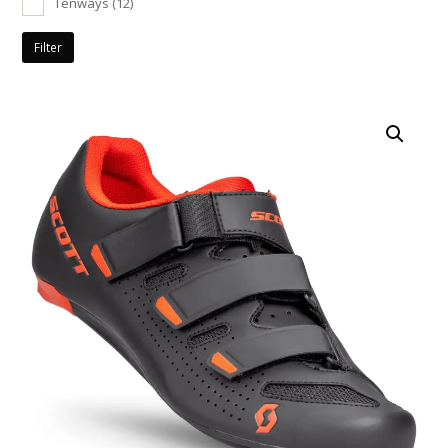
Tenways
(12)
Filter