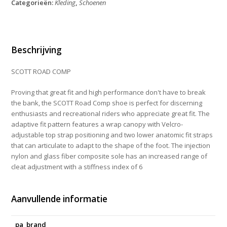
Categorieën:
Kleding
,
Schoenen
Black
Red
41
aantal
Beschrijving
SCOTT ROAD COMP
Proving that great fit and high performance don't have to break
the bank, the SCOTT Road Comp shoe is perfect for discerning
enthusiasts and recreational riders who appreciate great fit. The
adaptive fit pattern features a wrap canopy with Velcro-
adjustable top strap positioning and two lower anatomic fit straps
that can articulate to adapt to the shape of the foot. The injection
nylon and glass fiber composite sole has an increased range of
cleat adjustment with a stiffness index of 6
Aanvullende informatie
pa_brand