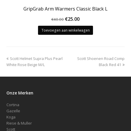
GripGrab Arm Warmers Classic Black L
Oorspronkelijke
Huidige
€
25.00
€
40.00
prijs
prijs
Toevoegen aan winkelwagen
was:
is:
€40.00.
€25.00.
previous
next
Scott Helmet Supra Plus Pearl
Scott Shoenen Road Comp
post:
post:
White Rose Beige M/L
Black Red 41
Onze Merken
Cortina
Gazelle
Koga
Riese & Muller
Scott