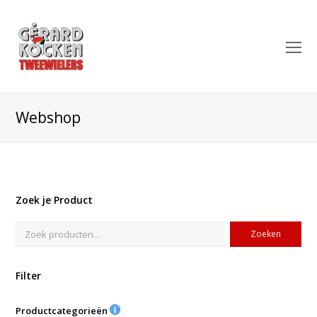
O
Mo
M
Webshop
Zoek je Product
Zoeken
Filter
Productcategorieën