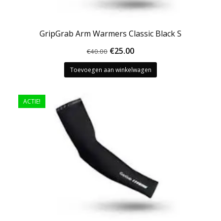
GripGrab Arm Warmers Classic Black S
Oorspronkelijke
Huidige
€
25.00
€
40.00
prijs
prijs
Toevoegen aan winkelwagen
was:
is:
€40.00.
€25.00.
ACTIE!