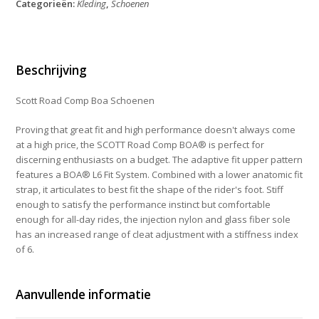
Categorieën:
Kleding
,
Schoenen
Boa
Black
Silver
47
aantal
Beschrijving
Scott Road Comp Boa Schoenen
Proving that great fit and high performance doesn't always come
at a high price, the SCOTT Road Comp BOA® is perfect for
discerning enthusiasts on a budget. The adaptive fit upper pattern
features a BOA® L6 Fit System. Combined with a lower anatomic fit
strap, it articulates to best fit the shape of the rider's foot. Stiff
enough to satisfy the performance instinct but comfortable
enough for all-day rides, the injection nylon and glass fiber sole
has an increased range of cleat adjustment with a stiffness index
of 6.
Aanvullende informatie