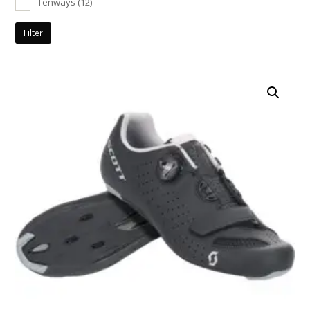
Tenways
(12)
Filter