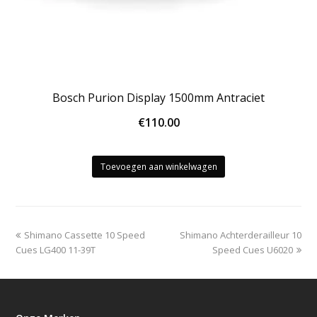
Bosch Purion Display 1500mm Antraciet
€
110.00
Toevoegen aan winkelwagen
previous
next
Shimano Cassette 10 Speed
Shimano Achterderailleur 10
post:
post:
Cues LG400 11-39T
Speed Cues U6020