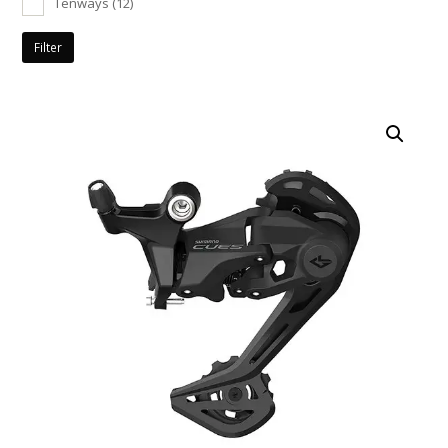
Tenways
(12)
Filter