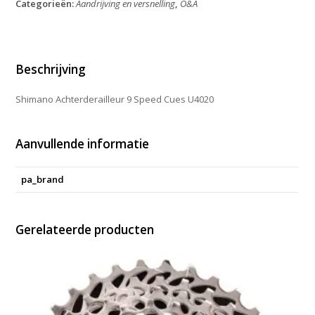
Categorieën:
Aandrijving en versnelling
,
O&A
Cues
U4020
aantal
Beschrijving
Shimano Achterderailleur 9 Speed Cues U4020
Aanvullende informatie
pa_brand
Gerelateerde producten