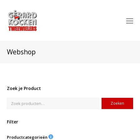
O
Mo
M
Webshop
Zoek je Product
Zoeken
Filter
Productcategorieën