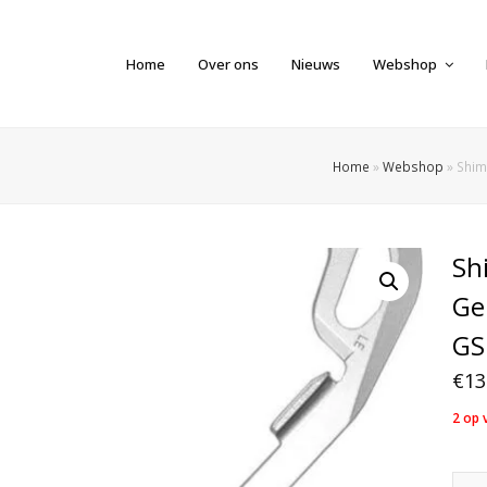
Home
Over ons
Nieuws
Webshop
Home
»
Webshop
»
Shim
Sh
Ge
GS
€
13
2 op 