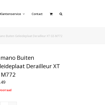
Klantenservice
Contact
ano Buiten Geleideplaat Derailleur XT GS M772
imano Buiten
leideplaat Derailleur XT
 M772
.49
voorraad
Shimano