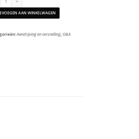
Buiten
Geleideplaat
EVOEGEN AAN WINKELWAGEN
Derailleur
XT
GS
gorieën:
Aandrijving en versnelling
,
O&A
M772
aantal