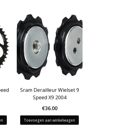
peed
Sram Derailleur Wielset 9
Speed X9 2004
€
36.00
en
Toevoegen aan winkelwagen