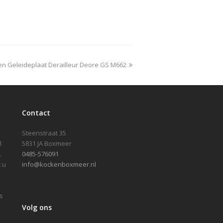
en Geleideplaat Derailleur Deore GS M662
Contact
Steenstraat 35
l
5831 JA Boxmeer
.
0485-576091
 u
info@kockenboxmeer.nl
s
Volg ons