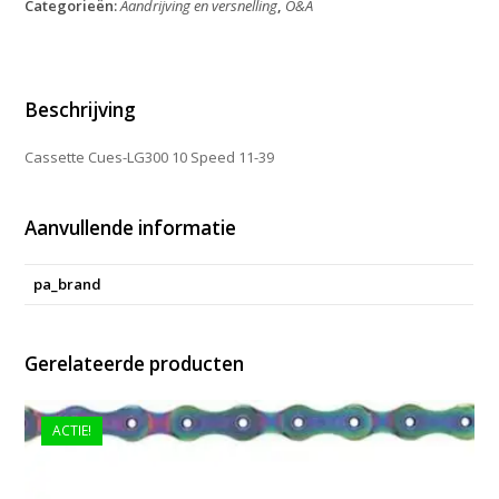
Categorieën:
Aandrijving en versnelling
,
O&A
Cues
LG300
11-
39T
aantal
Beschrijving
Cassette Cues-LG300 10 Speed 11-39
Aanvullende informatie
pa_brand
Gerelateerde producten
ACTIE!