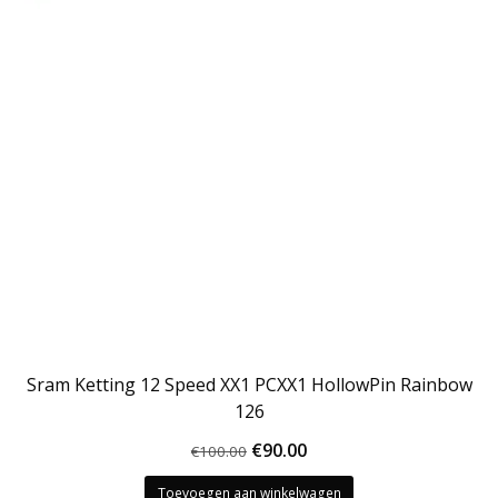
Sram Ketting 12 Speed XX1 PCXX1 HollowPin Rainbow
126
Oorspronkelijke
Huidige
€
90.00
€
100.00
prijs
prijs
Toevoegen aan winkelwagen