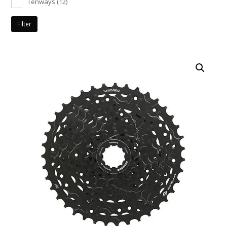
Tenways
(12)
Filter