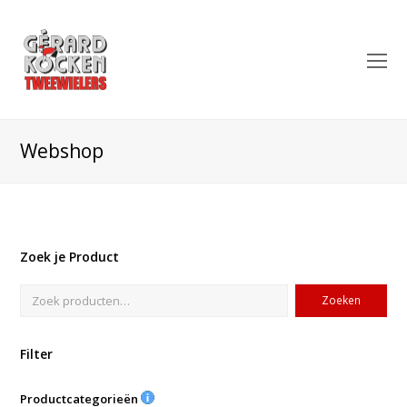
O
Mo
M
Webshop
Zoek je Product
Zoeken
Filter
Productcategorieën