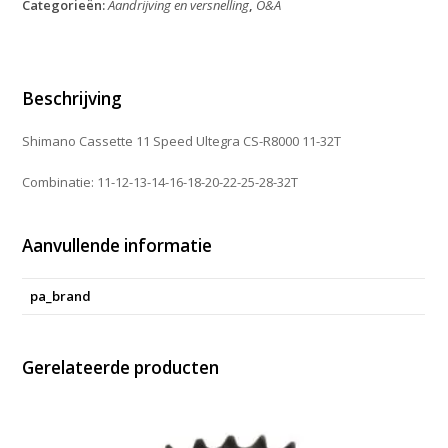
Categorieën:
Aandrijving en versnelling
,
O&A
Ultegra
CS-
R8000
11-
32T
Beschrijving
aantal
Shimano Cassette 11 Speed Ultegra CS-R8000 11-32T
Combinatie: 11-12-13-14-16-18-20-22-25-28-32T
Aanvullende informatie
pa_brand
Gerelateerde producten