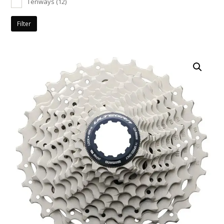
Tenways
(12)
Filter