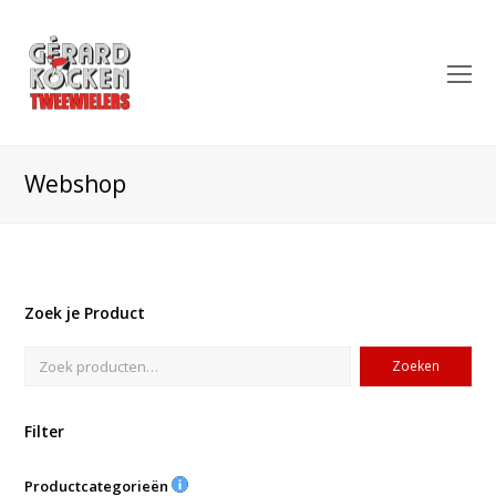
O
Mo
M
Webshop
Zoek je Product
Zoeken
Filter
Productcategorieën