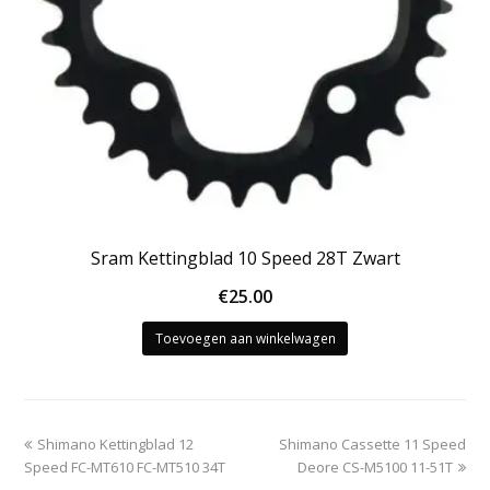
Sram Kettingblad 10 Speed 28T Zwart
€
25.00
Toevoegen aan winkelwagen
previous
next
Shimano Kettingblad 12
Shimano Cassette 11 Speed
post:
post:
Speed FC-MT610 FC-MT510 34T
Deore CS-M5100 11-51T