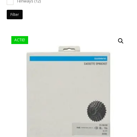
Tenways
(12)
Filter
ACTIE!