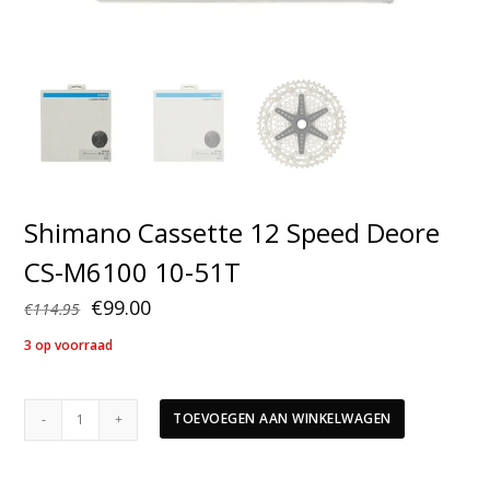
Shimano Cassette 12 Speed Deore
CS-M6100 10-51T
Oorspronkelijke
Huidige
€
99.00
€
114.95
prijs
prijs
3 op voorraad
was:
is:
€114.95.
€99.00.
Shimano
TOEVOEGEN AAN WINKELWAGEN
Cassette
12
Speed