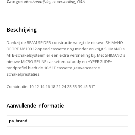
Categorieën:
Aandrijving en versnelling
,
O&A
Deore
CS-
M6100
10-
51T
Beschrijving
aantal
Dankzij de BEAM SPIDER-constructie weegt de nieuwe SHIMANO
DEORE M6100 12-speed cassette nog minder en krijgt SHIMANO's
MTB-schakelsysteem er een extra versnelling bij. Met SHIMANO's
nieuwe MICRO SPLINE cassettenaafbody en HYPERGLIDE+
tandprofiel biedt de 10-51T cassette geavanceerde
schakelprestaties.
Combinatie: 10-12-14-16-18-21-24-28-33-39-45-51T
Aanvullende informatie
pa_brand