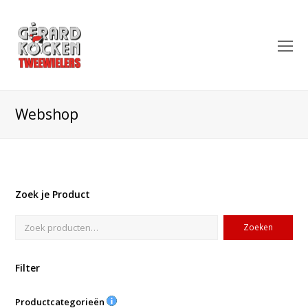
O
Mo
M
Webshop
Zoek je Product
Zoeken
Filter
Productcategorieën