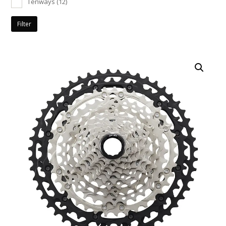
Tenways
(12)
Filter