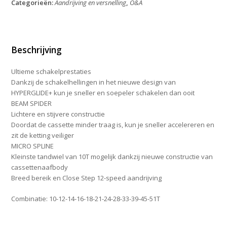
Categorieën:
Aandrijving en versnelling
,
O&A
Deore
XT
CS-
M8100
10-
Beschrijving
51T
aantal
Ultieme schakelprestaties
Dankzij de schakelhellingen in het nieuwe design van
HYPERGLIDE+ kun je sneller en soepeler schakelen dan ooit
BEAM SPIDER
Lichtere en stijvere constructie
Doordat de cassette minder traag is, kun je sneller accelereren en
zit de ketting veiliger
MICRO SPLINE
Kleinste tandwiel van 10T mogelijk dankzij nieuwe constructie van
cassettenaafbody
Breed bereik en Close Step 12-speed aandrijving
Combinatie: 10-12-14-16-18-21-24-28-33-39-45-51T