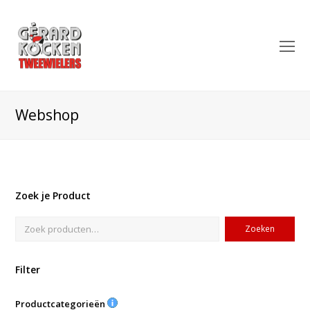
O
Mo
M
Webshop
Zoek je Product
Zoeken
Filter
Productcategorieën