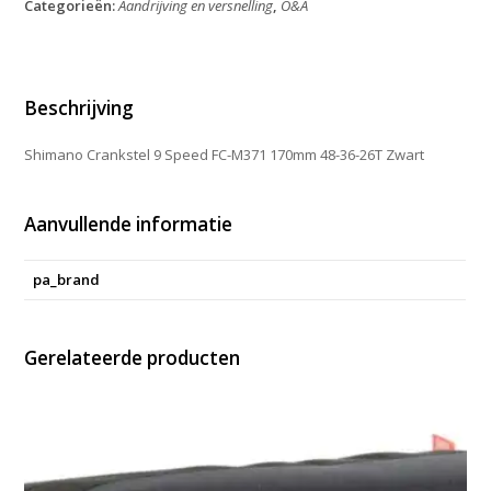
Categorieën:
Aandrijving en versnelling
,
O&A
FC-
M371
48-
36-
26T
Beschrijving
170mm
Zwart
Shimano Crankstel 9 Speed FC-M371 170mm 48-36-26T Zwart
aantal
Aanvullende informatie
pa_brand
Gerelateerde producten