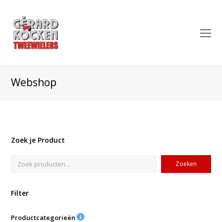
O
Mo
M
Webshop
Zoek je Product
Zoeken
Filter
Productcategorieën