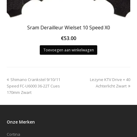
Sram Derailleur Wielset 10 Speed X0
€
53.00
Toevoegen aan winkelwagen
previous
next
Shimano Crankstel 9/10/11
Lezyne KTV Drive + 40
post:
post:
Speed FC-U6000 36-22T Cues
Achterlicht Zwart
170mm Zwart
Onze Merken
Cortina