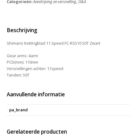
Categorieën:
Aandrijving en versnelling
,
O&A
FC-
RS510
50T
Zwart
aantal
Beschrijving
Shimano Kettingblad 11 Speed FC-RS510 50T Zwart
Gear arms: 4arm
PCD(mm): 110mm
Versnellingen achter: 11speed
Tanden: 50T
Aanvullende informatie
pa_brand
Gerelateerde producten