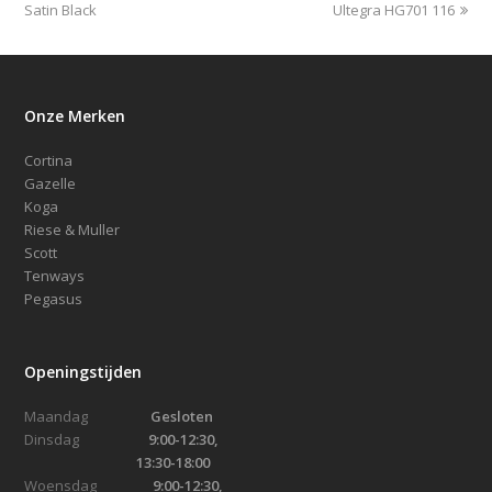
post:
post:
Satin Black
Ultegra HG701 116
Onze Merken
Cortina
Gazelle
Koga
Riese & Muller
Scott
Tenways
Pegasus
Openingstijden
Maandag
Gesloten
Dinsdag
9:00-12:30,
13:30-18:00
Woensdag
9:00-12:30,