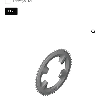
Tenways
(12)
Filter