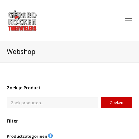
O
Mo
M
Webshop
Zoek je Product
Zoeken
Filter
Productcategorieën