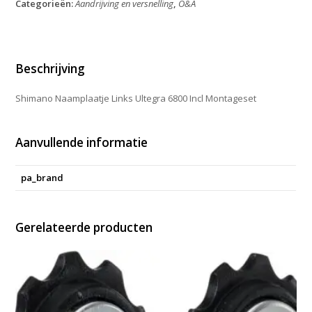
Categorieën:
Aandrijving en versnelling
,
O&A
6800
Incl
Montageset
aantal
Beschrijving
Shimano Naamplaatje Links Ultegra 6800 Incl Montageset
Aanvullende informatie
pa_brand
Gerelateerde producten