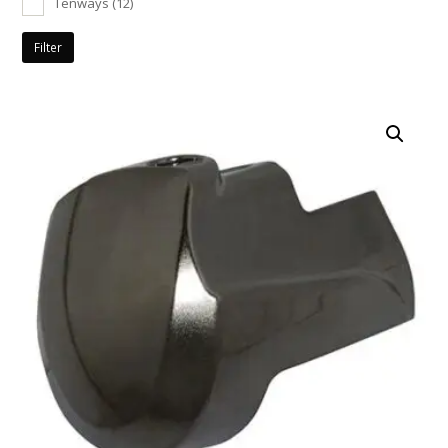
Tenways
(12)
Filter