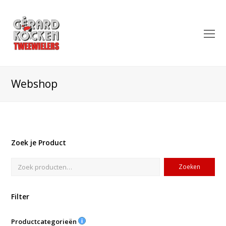
O
Mo
M
Webshop
Zoek je Product
Zoeken
Filter
Productcategorieën