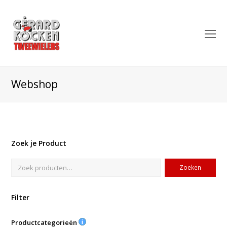
O
Mo
M
Webshop
Zoek je Product
Zoeken
Filter
Productcategorieën