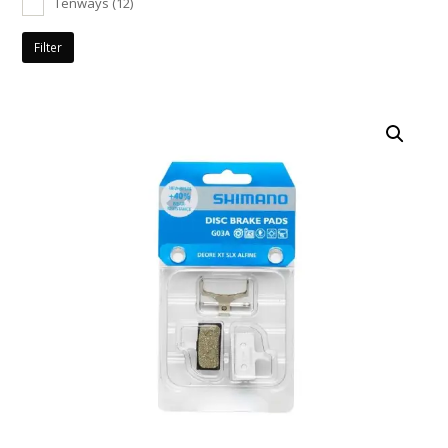
Tenways
(12)
Filter