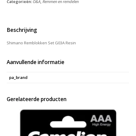
Categorieën:
O&A
,
Remmen en remdelen
Resin
aantal
Beschrijving
Shimano Remblokken Set G03A Resin
Aanvullende informatie
pa_brand
Gerelateerde producten