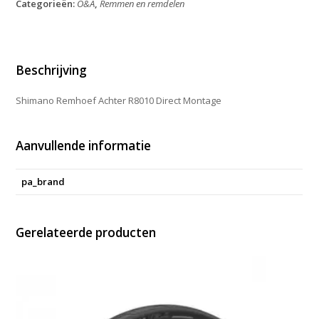
Categorieën:
O&A
,
Remmen en remdelen
Direct
Montage
aantal
Beschrijving
Shimano Remhoef Achter R8010 Direct Montage
Aanvullende informatie
pa_brand
Gerelateerde producten