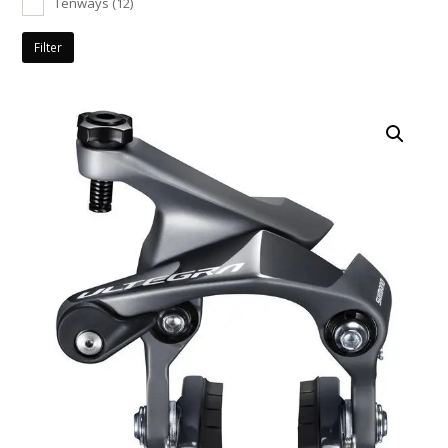
Tenways
(12)
Filter