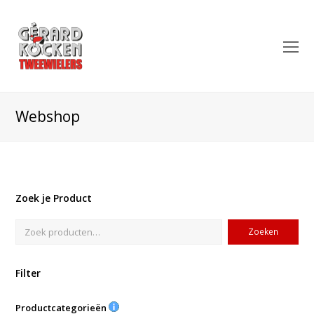
O
Mo
M
Webshop
Zoek je Product
Zoeken
Filter
Productcategorieën