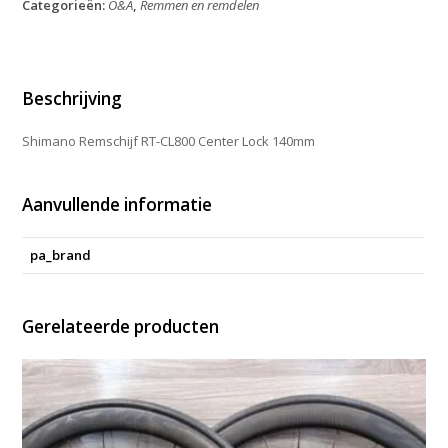
Categorieën:
O&A
,
Remmen en remdelen
Center
Lock
140mm
aantal
Beschrijving
Shimano Remschijf RT-CL800 Center Lock 140mm
Aanvullende informatie
pa_brand
Gerelateerde producten