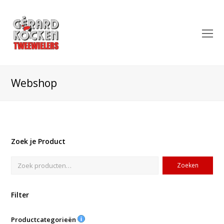
O
Mo
M
Webshop
Zoek je Product
Zoeken
Filter
Productcategorieën