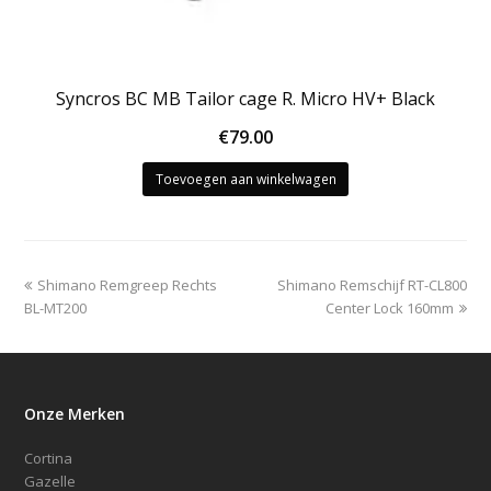
Syncros BC MB Tailor cage R. Micro HV+ Black
€
79.00
Toevoegen aan winkelwagen
previous
next
Shimano Remgreep Rechts
Shimano Remschijf RT-CL800
post:
post:
BL-MT200
Center Lock 160mm
Onze Merken
Cortina
Gazelle