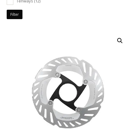
Tenways
(12)
Filter