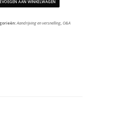
9
EVOEGEN AAN WINKELWAGEN
Speed
Rechts
Cues
gorieën:
Aandrijving en versnelling
,
O&A
U4010
aantal