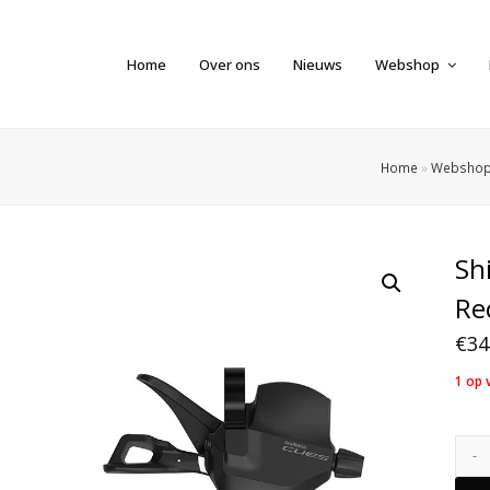
Home
Over ons
Nieuws
Webshop
Home
»
Websho
Sh
Re
€
34
1 op 