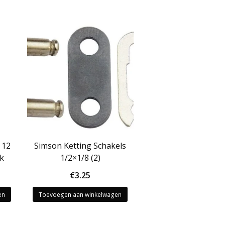
 12
Simson Ketting Schakels
ck
1/2×1/8 (2)
€
3.25
en
Toevoegen aan winkelwagen