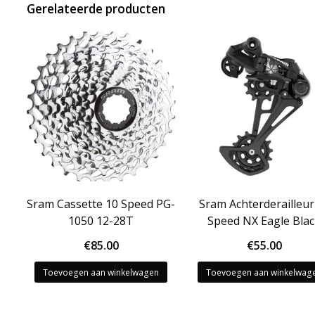
Gerelateerde producten
Sram Cassette 10 Speed PG-
Sram Achterderailleur
1050 12-28T
Speed NX Eagle Bla
€
85.00
€
55.00
Toevoegen aan winkelwagen
Toevoegen aan winkelwag