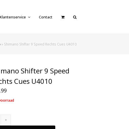
Klantenservice
Contact
p
»
Shimano Shifter 9 Speed Rechts Cues U4010
imano Shifter 9 Speed
chts Cues U4010
.99
voorraad
Shimano
Shifter