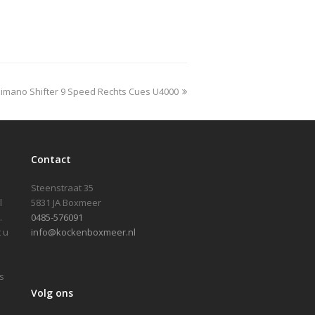
ext
imano Shifter 9 Speed Rechts Cues U4000
ost:
Contact
Steenstraat 35
l
5831 JA Boxmeer
.
0485-576091
 u
info@kockenboxmeer.nl
s
Volg ons