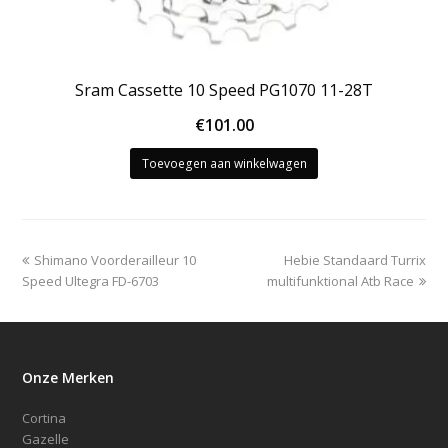
Sram Cassette 10 Speed PG1070 11-28T
€
101.00
Toevoegen aan winkelwagen
previous
next
Shimano Voorderailleur 10
Hebie Standaard Turrix
post:
post:
Speed Ultegra FD-6703
multifunktional Atb Race
Onze Merken
Cortina
Gazelle