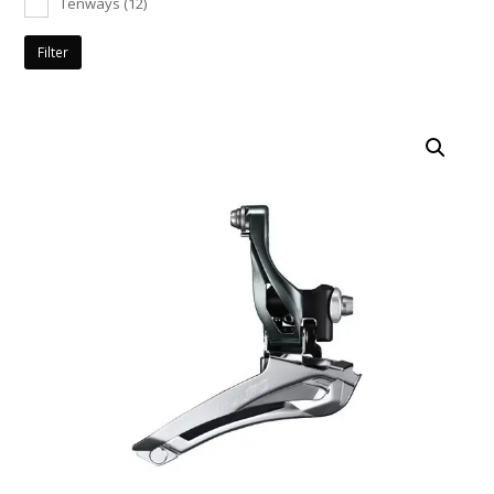
Tenways
(12)
Filter