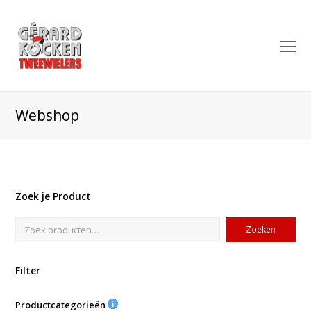
O
Mo
M
Webshop
Zoek je Product
Zoeken
Filter
Productcategorieën