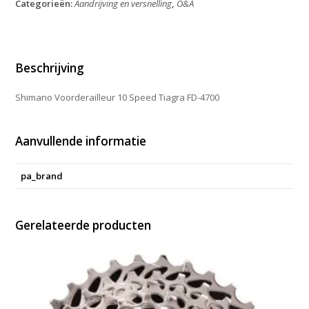
Categorieën:
Aandrijving en versnelling
,
O&A
Tiagra
FD-
4700
aantal
Beschrijving
Shimano Voorderailleur 10 Speed Tiagra FD-4700
Aanvullende informatie
pa_brand
Gerelateerde producten