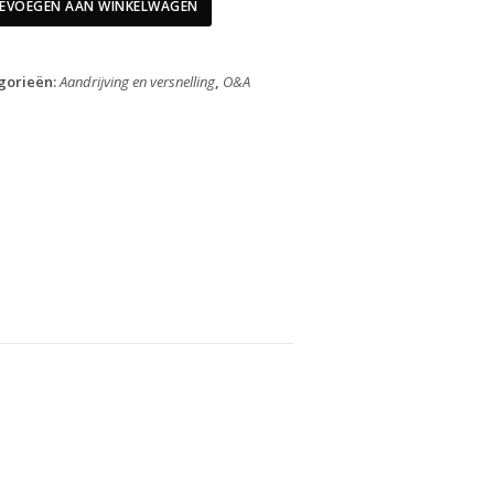
11
EVOEGEN AAN WINKELWAGEN
Speed
105
FD-
gorieën:
Aandrijving en versnelling
,
O&A
5800
aantal