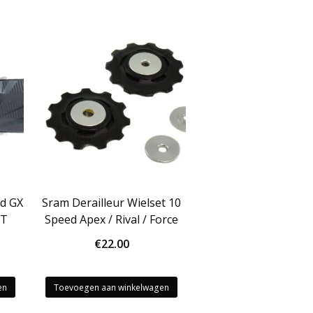
ed GX
Sram Derailleur Wielset 10
2T
Speed Apex / Rival / Force
€
22.00
en
Toevoegen aan winkelwagen