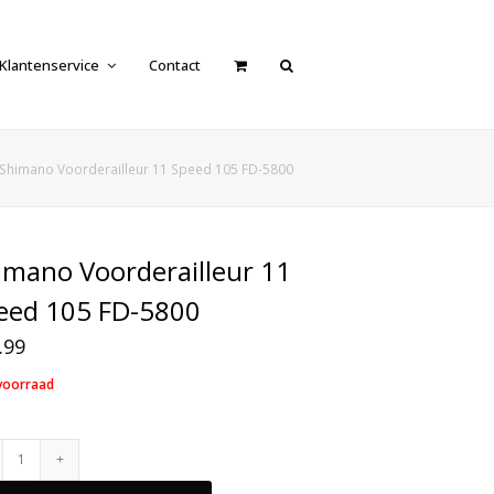
Klantenservice
Contact
Shimano Voorderailleur 11 Speed 105 FD-5800
imano Voorderailleur 11
eed 105 FD-5800
.99
voorraad
Shimano
Voorderailleur