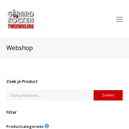
O
Mo
M
Webshop
Zoek je Product
Zoeken
Filter
Productcategorieën