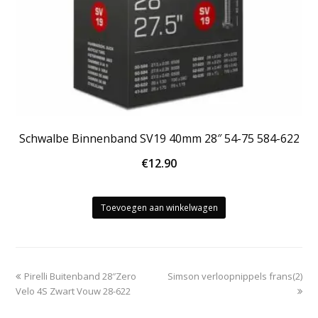
Schwalbe Binnenband SV19 40mm 28″ 54-75 584-622
€
12.90
Toevoegen aan winkelwagen
previous
next
Pirelli Buitenband 28″Zero
Simson verloopnippels frans(2)
post:
post:
Velo 4S Zwart Vouw 28-622