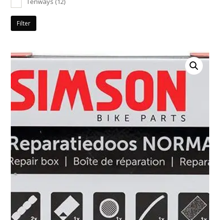
Tenways
(12)
Filter