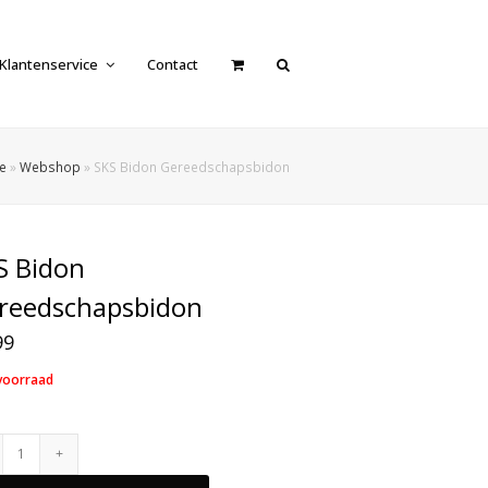
Klantenservice
Contact
e
»
Webshop
»
SKS Bidon Gereedschapsbidon
S Bidon
reedschapsbidon
99
voorraad
SKS
Bidon