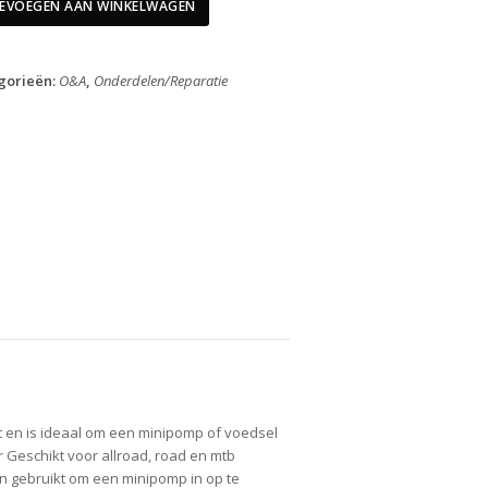
Gereedschapsbidon
EVOEGEN AAN WINKELWAGEN
aantal
gorieën:
O&A
,
Onderdelen/Reparatie
 en is ideaal om een minipomp of voedsel
er Geschikt voor allroad, road en mtb
n gebruikt om een minipomp in op te