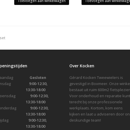
Toevoegen aan winkelwagen
Toevoegen aan winkelwag
set
peningstijden
Over Kocken
Maandag
Gesloten
Gérard Kocken Tweewielers is
Dinsdag
9:00-12:30,
gevestigd in Boxmeer. Onze winke
13:30-18:00
bestaat uit ruim 600m2 fietsplezier
Woensdag
9:00-12:30,
Voor onderhoud en reparatie kunt
13:30-18:00
terecht bij onze professionele
onderdag
9:00-12:30,
werkplaats. Kortom, kom eens
13:30-18:00
kijken en laat u adviseren door on
Vrijdag
9:00-12:30,
deskundige team!
13:30-18:00