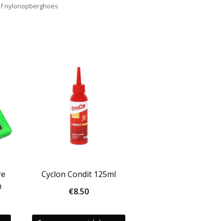
ief nylonopberghoes
re
Cyclon Condit 125ml
m
€
8.50