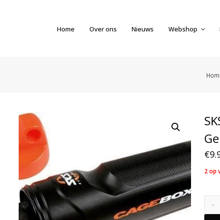
Home
Over ons
Nieuws
Webshop
Hom
SK
Ge
€
9.
2 op 