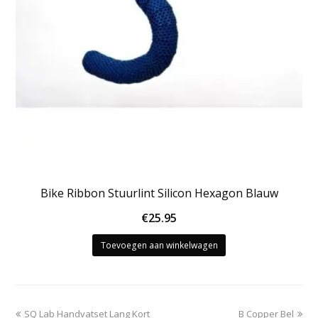
Bike Ribbon Stuurlint Silicon Hexagon Blauw
€
25.95
Toevoegen aan winkelwagen
previous
next
SQ Lab Handvatset Lang Kort
B Copper Bel