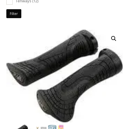
Tenways
(12)
Filter