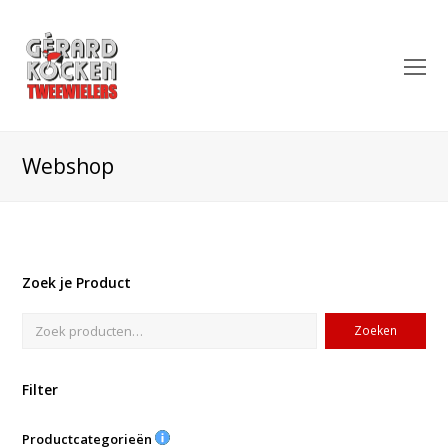
O
Mo
M
Webshop
Zoek je Product
Zoeken
Filter
Productcategorieën