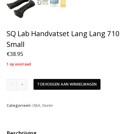
SQ Lab Handvatset Lang Lang 710
Small
€
38.95
1 op voorraad
SQ
TOEVOEGEN AAN WINKELWAGEN
Lab
Handvatset
Lang
Categorieën:
O&A
,
Sturen
Lang
710
Small
aantal
Beschrijving