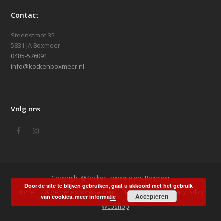
Contact
Steenstraat 35
5831 JA Boxmeer
0485-576091
info@kockenboxmeer.nl
Volg ons
Facebook
Instagram
Copyright @Kocken Tweewielers Boxmeer
Door de site te blijven gebruiken, gaat u akkoord met het gebruik
Home
Algemene voorwaarden
Disclaimer
Privacy Policy
Accepteren
van cookies.
meer informatie
Webshop