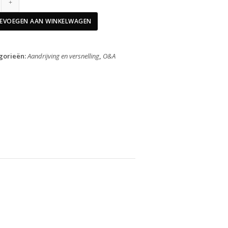
Cassette
12
EVOEGEN AAN WINKELWAGEN
Speed
Eagle
GX
gorieën:
Aandrijving en versnelling
,
O&A
T
XS-
1275
XD
Zwart
10-
52T
aantal