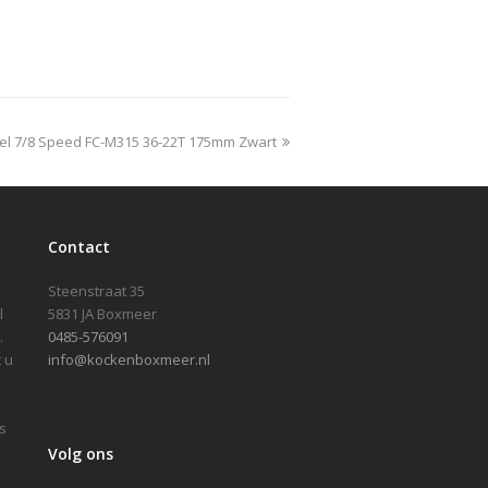
el 7/8 Speed FC-M315 36-22T 175mm Zwart
Contact
Steenstraat 35
l
5831 JA Boxmeer
.
0485-576091
 u
info@kockenboxmeer.nl
s
Volg ons