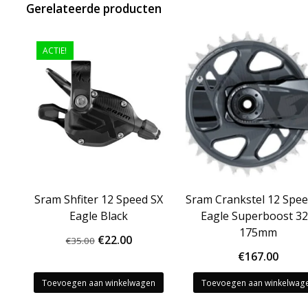
Gerelateerde producten
ACTIE!
Sram Shfiter 12 Speed SX
Sram Crankstel 12 Spe
Eagle Black
Eagle Superboost 3
175mm
Oorspronkelijke
Huidige
€
22.00
€
35.00
€
167.00
prijs
prijs
was:
is:
Toevoegen aan winkelwagen
Toevoegen aan winkelwag
€35.00.
€22.00.