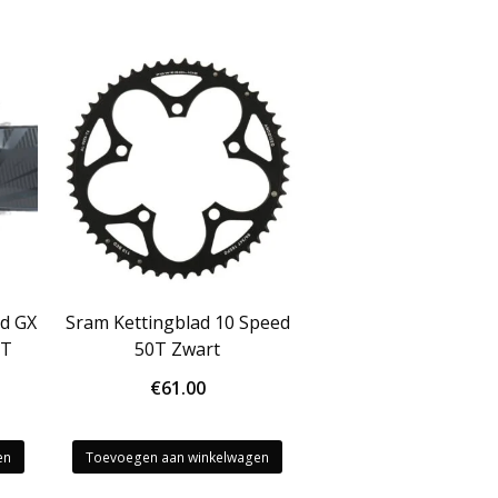
ed GX
Sram Kettingblad 10 Speed
2T
50T Zwart
€
61.00
en
Toevoegen aan winkelwagen