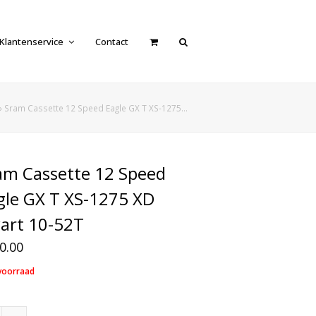
Klantenservice
Contact
»
Sram Cassette 12 Speed Eagle GX T XS-1275…
am Cassette 12 Speed
gle GX T XS-1275 XD
art 10-52T
0.00
voorraad
Sram