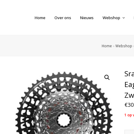
Home
Over ons
Nieuws
Webshop
Home
»
Webshop
Sr
Ea
Zw
€
30
1 op 