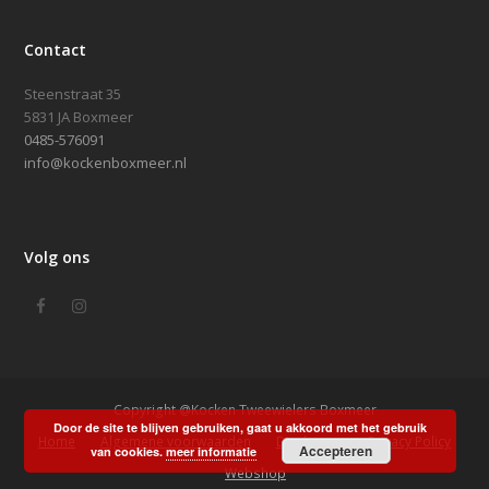
Contact
Steenstraat 35
5831 JA Boxmeer
0485-576091
info@kockenboxmeer.nl
Volg ons
Facebook
Instagram
Copyright @Kocken Tweewielers Boxmeer
Door de site te blijven gebruiken, gaat u akkoord met het gebruik
Home
Algemene voorwaarden
Disclaimer
Privacy Policy
Accepteren
van cookies.
meer informatie
Webshop