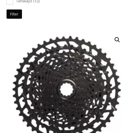
Tenways
(12)
Filter