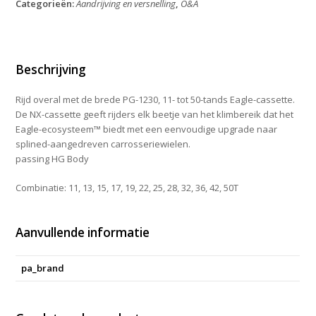
Categorieën:
Aandrijving en versnelling
,
O&A
NX
PG1230
11-
50T
aantal
Beschrijving
Rijd overal met de brede PG-1230, 11- tot 50-tands Eagle-cassette.
De NX-cassette geeft rijders elk beetje van het klimbereik dat het
Eagle-ecosysteem™ biedt met een eenvoudige upgrade naar
splined-aangedreven carrosseriewielen.
passing HG Body
Combinatie: 11, 13, 15, 17, 19, 22, 25, 28, 32, 36, 42, 50T
Aanvullende informatie
pa_brand