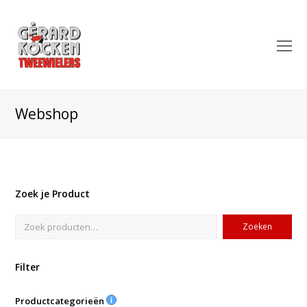
O
Mo
M
Webshop
Zoek je Product
Zoeken
Filter
Productcategorieën