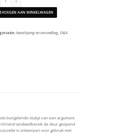
Cassette
12
EVOEGEN AAN WINKELWAGEN
Speed
XX1
XG1299
gorieën:
Aandrijving en versnelling
,
O&A
XD
Rainbow
10-
50T
aantal
tste bungelende stukje van een argument
10-50 tand tandwielbereik de deur geopend
assette is ontworpen voor gebruik met