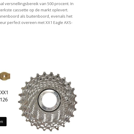
 versnellingsbereik van 500 procent. In
erkste cassette op de markt oplevert.
nenboord als buitenboord, evenals het
leur perfect overeen met XX1 Eagle AXS-
 XX1
 126
kelijke
idige
js
en
0.00.