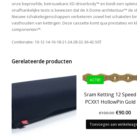
onze beproefde, betrouwbare XD-driverbody™ en biedt een optimaal
onafhankelijke tests is bewezen dat de X-Dome-architectuur™ de st
Nieuwe schakeleigenschappen verbeteren zowel het schakelen bin
vasthouden van kettingen. Deze cassette komt qua prestaties en k
componenten™.
Combinatie: 10-12-14-16-18-21-24-28-32-36-42-50T
Gerelateerde producten
ACTIE!
Sram Ketting 12 Speed
PCXX1 HollowPin Gold
Oorspron
Hu
€
90.00
€
100.00
prijs
pri
Toevoegen aan winkelwag
was:
is:
€100.00.
€9