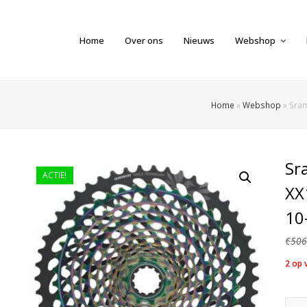
Home
Over ons
Nieuws
Webshop
Home
»
Webshop
»
Sram
Sr
ACTIE!
XX
10
€
506
2 op 