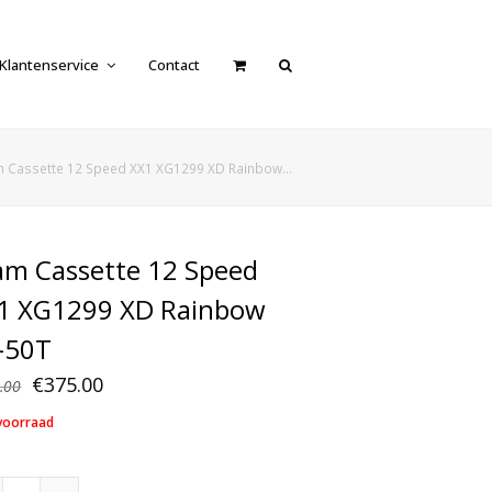
Klantenservice
Contact
 Cassette 12 Speed XX1 XG1299 XD Rainbow…
am Cassette 12 Speed
1 XG1299 XD Rainbow
-50T
Oorspronkelijke
Huidige
€
375.00
.00
prijs
prijs
voorraad
was:
is:
€506.00.
€375.00.
Sram