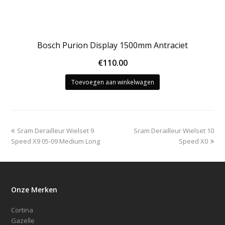
Bosch Purion Display 1500mm Antraciet
€
110.00
Toevoegen aan winkelwagen
previous
next
Sram Derailleur Wielset 9
Sram Derailleur Wielset 10
post:
post:
Speed X9 05-09 Medium Long
Speed X0
Onze Merken
Cortina
Gazelle