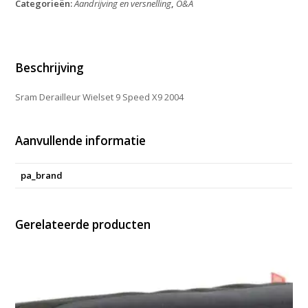
Categorieën:
Aandrijving en versnelling
,
O&A
Speed
X9
2004
aantal
Beschrijving
Sram Derailleur Wielset 9 Speed X9 2004
Aanvullende informatie
pa_brand
Gerelateerde producten