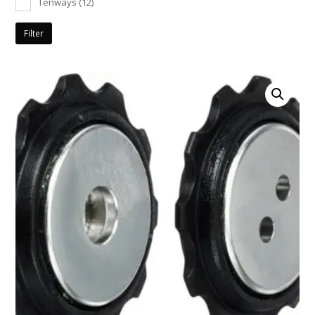
Tenways
(12)
Filter