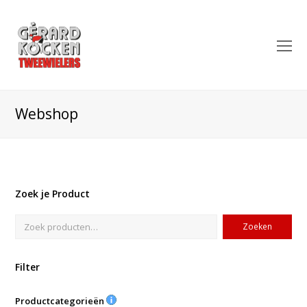
O
Mo
M
Webshop
Zoek je Product
Zoeken
Filter
Productcategorieën