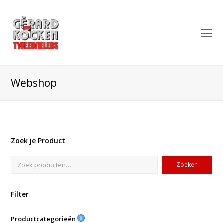
O
Mo
M
Webshop
Zoek je Product
Zoeken
Filter
Productcategorieën