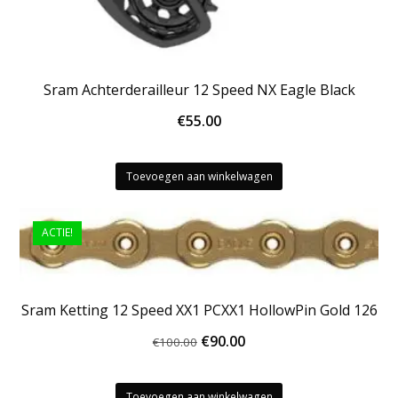
Sram Achterderailleur 12 Speed NX Eagle Black
€
55.00
Toevoegen aan winkelwagen
ACTIE!
Sram Ketting 12 Speed XX1 PCXX1 HollowPin Gold 126
Oorspronkelijke
Huidige
€
90.00
€
100.00
prijs
prijs
was:
is:
Toevoegen aan winkelwagen