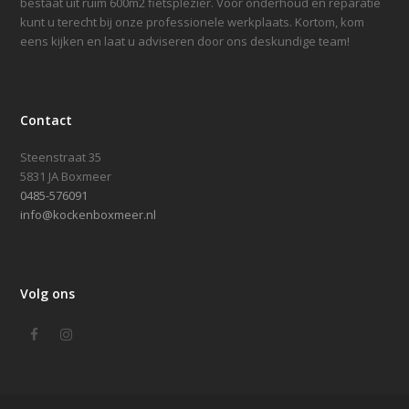
bestaat uit ruim 600m2 fietsplezier. Voor onderhoud en reparatie
kunt u terecht bij onze professionele werkplaats. Kortom, kom
eens kijken en laat u adviseren door ons deskundige team!
Contact
Steenstraat 35
5831 JA Boxmeer
0485-576091
info@kockenboxmeer.nl
Volg ons
Facebook
Instagram