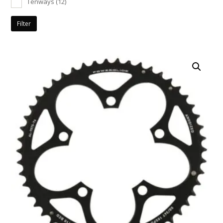
Tenways
(12)
Filter