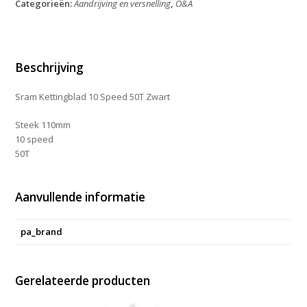
Categorieën:
Aandrijving en versnelling
,
O&A
50T
Zwart
aantal
Beschrijving
Sram Kettingblad 10 Speed 50T Zwart
Steek 110mm
10 speed
50T
Aanvullende informatie
pa_brand
Gerelateerde producten